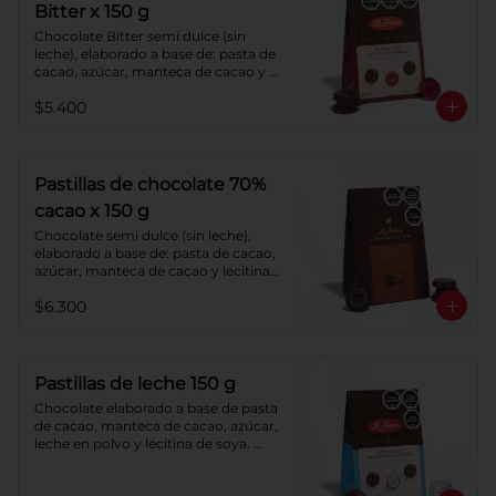
Bitter x 150 g
Chocolate Bitter semi dulce (sin 
leche), elaborado a base de: pasta de 
cacao, azúcar, manteca de cacao y 
lecitina de soya. Porcentaje de 
$5.400
cacao: 52%.
Pastillas de chocolate 70%
cacao x 150 g
Chocolate semi dulce (sin leche), 
elaborado a base de: pasta de cacao, 
azúcar, manteca de cacao y lecitina 
de soya. Porcentaje de cacao: 70%.
$6.300
Pastillas de leche 150 g
Chocolate elaborado a base de pasta 
de cacao, manteca de cacao, azúcar, 
leche en polvo y lecitina de soya. 
Porcentaje de cacao: 40%.