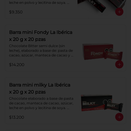
leche en polvo y lecitina de soya. 
Porcentaje de Cacao: 40%.
$9.350
Barra mini Fondy La Ibérica
x 20 g x 20 pzas
Chocolate Bitter semi dulce (sin 
leche), elaborado a base de: pasta de 
cacao, azúcar, manteca de cacao y 
lecitina de soya. Porcentaje de 
$14.200
cacao: 52%.
Barra mini milky La Ibérica
x 20 g x 20 pzas
Chocolate elaborado a base de pasta 
de cacao, manteca de cacao, azúcar, 
leche en polvo y lecitina de soya. 
Porcentaje de cacao: 40%.
$13.200