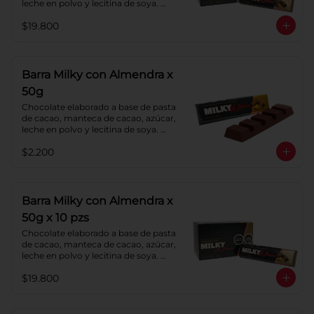
leche en polvo y lecitina de soya. 
Agregado: Pecanas y Pasas. 
$19.800
Porcentaje de Cacao: 40%
Barra Milky con Almendra x
50g
Chocolate elaborado a base de pasta 
de cacao, manteca de cacao, azúcar, 
leche en polvo y lecitina de soya. 
Agregado: almendras. Porcentaje de 
$2.200
cacao: 40%.
Barra Milky con Almendra x
50g x 10 pzs
Chocolate elaborado a base de pasta 
de cacao, manteca de cacao, azúcar, 
leche en polvo y lecitina de soya. 
Agregado: almendras. Porcentaje de 
$19.800
cacao: 40%.