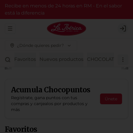
Recibe en menos de 24 horas en RM - En el sabor
está la diferencia
Abrir menu de navegación
Logi
¿Dónde quieres pedir?
Favoritos
Nuevos productos
CHOCOLATE BITTER
Acumula
Chocopuntos
Regístrate, gana puntos con tus
Únete
compras y canjealos por productos y
más
Favoritos