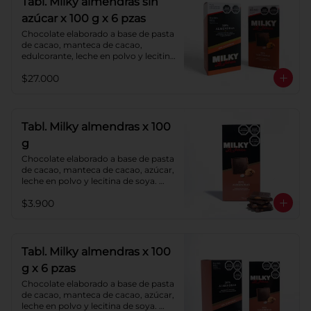
Tabl. Milky almendras sin
azúcar x 100 g x 6 pzas
Chocolate elaborado a base de pasta 
de cacao, manteca de cacao, 
edulcorante, leche en polvo y lecitina 
de soya. Agregado: almendras. 
$27.000
Porcentaje de cacao: 40%.
Tabl. Milky almendras x 100
g
Chocolate elaborado a base de pasta 
de cacao, manteca de cacao, azúcar, 
leche en polvo y lecitina de soya. 
Agregado: almendras. Porcentaje de 
$3.900
cacao: 40%.
Tabl. Milky almendras x 100
g x 6 pzas
Chocolate elaborado a base de pasta 
de cacao, manteca de cacao, azúcar, 
leche en polvo y lecitina de soya. 