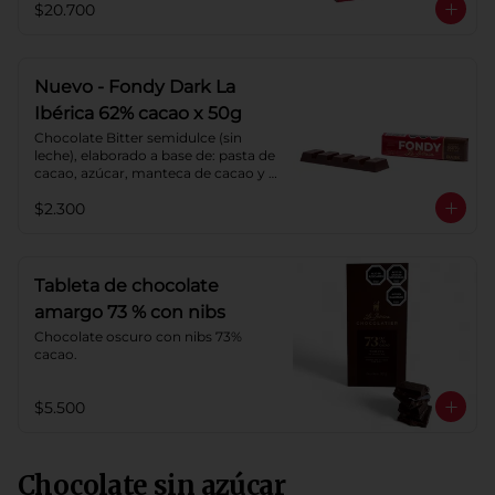
$20.700
Cacao: 62%
Nuevo - Fondy Dark La
Ibérica 62% cacao x 50g
Chocolate Bitter semidulce (sin 
leche), elaborado a base de: pasta de 
cacao, azúcar, manteca de cacao y 
lecitina de soya. Porcentaje de 
$2.300
Cacao: 62%
Tableta de chocolate
amargo 73 % con nibs
Chocolate oscuro con nibs 73% 
cacao.
$5.500
Chocolate sin azúcar