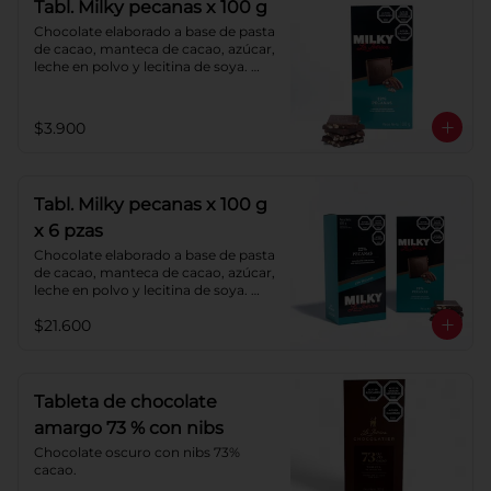
Tabl. Milky pecanas x 100 g
Chocolate elaborado a base de pasta 
de cacao, manteca de cacao, azúcar, 
leche en polvo y lecitina de soya. 
Agregado: pecanas. Porcentaje de 
cacao: 40%.
$3.900
Tabl. Milky pecanas x 100 g
x 6 pzas
Chocolate elaborado a base de pasta 
de cacao, manteca de cacao, azúcar, 
leche en polvo y lecitina de soya. 
Agregado: pecanas. Porcentaje de 
$21.600
cacao: 40%.
Tableta de chocolate
amargo 73 % con nibs
Chocolate oscuro con nibs 73% 
cacao.