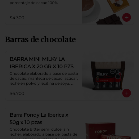
porcentaje de cacao 100%.
$4.300
Barras de chocolate
BARRA MINI MILKY LA
IBERICA X 20 GR X 10 PZS
Chocolate elaborado a base de pasta 
de cacao, manteca de cacao, azúcar, 
leche en polvo y lecitina de soya. 
Porcentaje de cacao: 40%.
$6.700
Barra Fondy La Iberica x
50g x 10 pzas
Chocolate Bitter semi dulce (sin 
leche), elaborado a base de: pasta de 