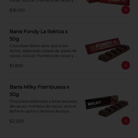
cacao, azúcar, manteca de cacao y 
lecitina de soya. Porcentaje de 
$16.100
cacao: 52%.
Barra Fondy La Ibérica x
50g
Chocolate Bitter semi dulce (sin 
leche), elaborado a base de: pasta de 
cacao, azúcar, manteca de cacao y 
lecitina de soya. Porcentaje de 
$1.800
cacao: 52%.
Barra Milky Frambuesa x
50g
Chocolate elaborado a base de pasta 
de cacao, manteca de cacao, azúcar, 
leche en polvo y lecitina de soya. 
Con relleno de crema de Frambuesa.
$2.200