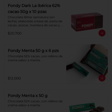
Fondy Dark La Ibérica 62%
cacao 50g x 10 pzas
Chocolate Bitter semidulce (sin 
leche), elaborado a base de: pasta de 
cacao, azúcar, manteca de cacao y 
lecitina de soya. Porcentaje de 
$20.700
Cacao: 62%
Fondy Menta 50 g x 6 pzs
Chocolate 52% cacao, con relleno de 
crema sabor a menta.
$12.000
Fondy Menta x 50 g
Chocolate 52% cacao, con relleno de 
crema sabor a menta.