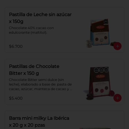
Pastilla de Leche sin azúcar
x 150g
Chocolate 40% cacao con 
edulcorante (maltitol).
$6.700
Pastillas de Chocolate
Bitter x 150 g
Chocolate Bitter semi dulce (sin 
leche), elaborado a base de: pasta de 
cacao, azúcar, manteca de cacao y 
lecitina de soya. Porcentaje de 
$5.400
cacao: 52%.
Barra mini milky La Ibérica
x 20 g x 20 pzas