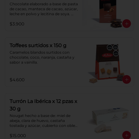
Chocolate elaborado a base de pasta 
de cacao, manteca de cacao, azúcar, 
leche en polvo y lecitina de soya. 
Agregado: almendras. Porcentaje de 
$3.900
cacao: 40%.
Toffees surtidos x 150 g
Caramelos blandos surtidos con 
chocolate, coco, naranja, castaña y 
sabor a vainilla.
$4.600
Turrón La Ibérica x 12 pzas x
30 g
Nougat hecho a base de: miel de 
abeja, clara de huevo, castaña 
tostada y azúcar, cubierto con oblea 
de harina de trigo.
$15.000