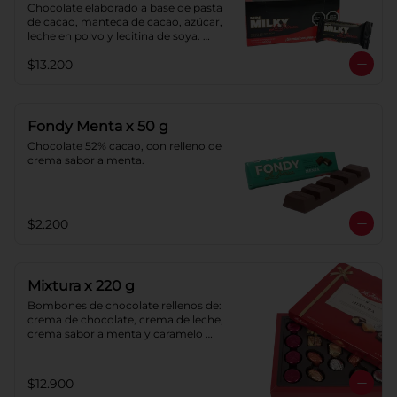
Chocolate elaborado a base de pasta 
de cacao, manteca de cacao, azúcar, 
leche en polvo y lecitina de soya. 
Porcentaje de cacao: 40%.
$13.200
Fondy Menta x 50 g
Chocolate 52% cacao, con relleno de 
crema sabor a menta.
$2.200
Mixtura x 220 g
Bombones de chocolate rellenos de: 
crema de chocolate, crema de leche, 
crema sabor a menta y caramelo 
blando sabor a vainilla. Caramelos 
blandos con: chocolate, coco, 
naranja y sabor a vainilla. Pastillas de 
$12.900
chocolate con leche y pastillas de 