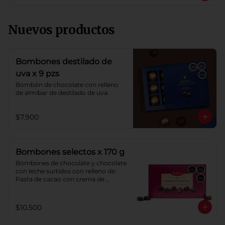
Nuevos productos
Bombones destilado de
uva x 9 pzs
Bombón de chocolate con relleno 
de almíbar de destilado de uva.
$7.900
Bombones selectos x 170 g
Bombones de chocolate y chocolate 
con leche surtidos con relleno de: 
Pasta de cacao con crema de 
castaña, pasta de cacao con crema 
de castaña sabor a naranja, pasta de 
chocolate blanco sabor a frambuesa, 
$10.500
pasta de cacao con licor sabor a 
naranja, pasta de cacao con licor 