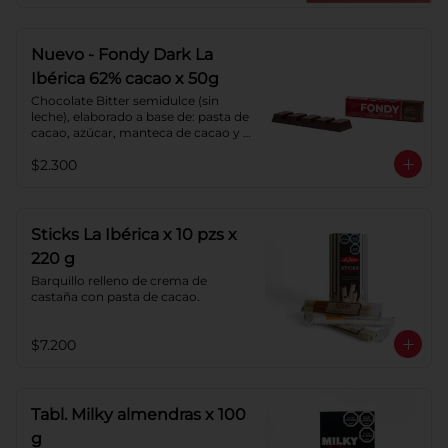
chocolate.
Nuevo - Fondy Dark La
Ibérica 62% cacao x 50g
Chocolate Bitter semidulce (sin 
leche), elaborado a base de: pasta de 
cacao, azúcar, manteca de cacao y 
lecitina de soya. Porcentaje de 
$2.300
Cacao: 62%
Sticks La Ibérica x 10 pzs x
220 g
Barquillo relleno de crema de 
castaña con pasta de cacao.
$7.200
Tabl. Milky almendras x 100
g