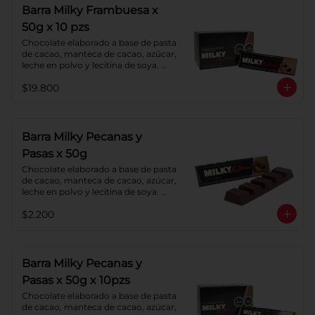
Barra Milky Frambuesa x
50g x 10 pzs
Chocolate elaborado a base de pasta 
de cacao, manteca de cacao, azúcar, 
leche en polvo y lecitina de soya. 
Con relleno de crema de Frambuesa.
$19.800
Barra Milky Pecanas y
Pasas x 50g
Chocolate elaborado a base de pasta 
de cacao, manteca de cacao, azúcar, 
leche en polvo y lecitina de soya. 
Agregado: Pecanas y Pasas. 
$2.200
Porcentaje de Cacao: 40%
Barra Milky Pecanas y
Pasas x 50g x 10pzs
Chocolate elaborado a base de pasta 
de cacao, manteca de cacao, azúcar, 