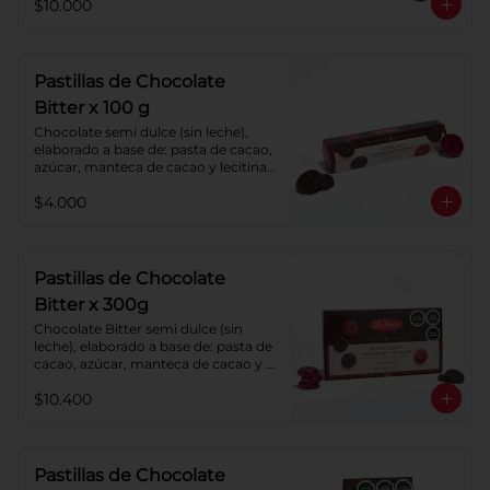
$10.000
Pastillas de Chocolate
Bitter x 100 g
Chocolate semi dulce (sin leche), 
elaborado a base de: pasta de cacao, 
azúcar, manteca de cacao y lecitina 
de soya. Porcentaje de cacao: 52%.
$4.000
Pastillas de Chocolate
Bitter x 300g
Chocolate Bitter semi dulce (sin 
leche), elaborado a base de: pasta de 
cacao, azúcar, manteca de cacao y 
lecitina de soya. Porcentaje de 
$10.400
cacao: 52%.
Pastillas de Chocolate