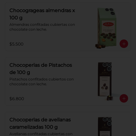
sabor a cereza, crema de caramelo 
blando con sabor a vainilla. 
Chocogrageas almendras x
Coberturas: chocolate 52% de cacao 
y chocolate con leche 40% cacao.
100 g
Almendras confitadas cubiertas con 
chocolate con leche.
$5.500
Chocoperlas de Pistachos
de 100 g
Pistachos confitados cubiertos con 
chocolate con leche.
$6.800
Chocoperlas de avellanas
caramelizadas 100 g
Avellanas confitadas cubiertas con 