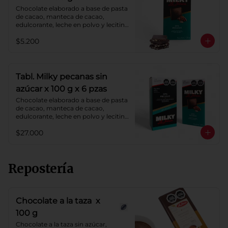
Chocolate elaborado a base de pasta 
de cacao, manteca de cacao, 
edulcorante, leche en polvo y lecitina 
de soya. Agregado: pecanas. 
$5.200
Porcentaje de cacao: 40%.
Tabl. Milky pecanas sin
azúcar x 100 g x 6 pzas
Chocolate elaborado a base de pasta 
de cacao, manteca de cacao, 
edulcorante, leche en polvo y lecitina 
de soya. Agregado: pecanas. 
$27.000
Porcentaje de cacao: 40%.
Repostería
Chocolate a la taza x
100 g
Chocolate a la taza sin azúcar, 