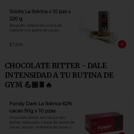
Sticks La Ibérica x 10 pzs x
220 g
Barquillo relleno de crema de 
castaña con pasta de cacao.
$7.200
CHOCOLATE BITTER - DALE
INTENSIDAD A TU RUTINA DE
GYM 💪🏼🍫🔥
Fondy Dark La Ibérica 62%
cacao 50g x 10 pzas
Chocolate Bitter semidulce (sin 
leche), elaborado a base de: pasta de 
cacao, azúcar, manteca de cacao y 
lecitina de soya. Porcentaje de 