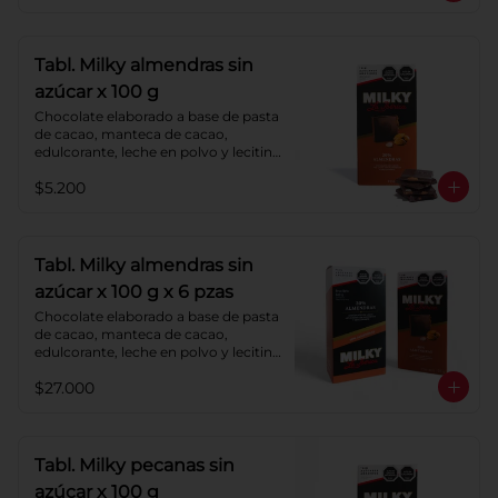
Tabl. Milky almendras sin
azúcar x 100 g
Chocolate elaborado a base de pasta 
de cacao, manteca de cacao, 
edulcorante, leche en polvo y lecitina 
de soya. Agregado: almendras. 
$5.200
Porcentaje de cacao: 40%.
Tabl. Milky almendras sin
azúcar x 100 g x 6 pzas
Chocolate elaborado a base de pasta 
de cacao, manteca de cacao, 
edulcorante, leche en polvo y lecitina 
de soya. Agregado: almendras. 
$27.000
Porcentaje de cacao: 40%.
Tabl. Milky pecanas sin
azúcar x 100 g