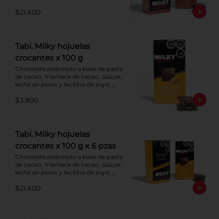
Agregado: almendras. Porcentaje de 
$21.600
cacao: 40%.
Tabl. Milky hojuelas
crocantes x 100 g
Chocolate elaborado a base de pasta 
de cacao, manteca de cacao, azúcar, 
leche en polvo y lecitina de soya. 
Agregado: hojuelas de maíz. 
$3.900
Porcentaje de cacao: 40%.
Tabl. Milky hojuelas
crocantes x 100 g x 6 pzas
Chocolate elaborado a base de pasta 
de cacao, manteca de cacao, azúcar, 
leche en polvo y lecitina de soya. 
Agregado: hojuelas de maíz. 
$21.600
Porcentaje de cacao: 40%.