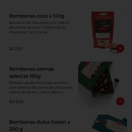
Bombones coco x 100g
Bombón de chocolate con relleno 
de crema de coco. Cobertura de 
chocolate: 52% cacao
$5.200
Bombones cremas
selectas 160g
Bombones de chocolate surtidos 
con rellenos de crema de chocolate, 
crema de leche, crema sabor a 
menta y crema de café. Cobertura 
$9.900
de chocolate: 52% cacao.
Bombones dulce ilusion x
200 g