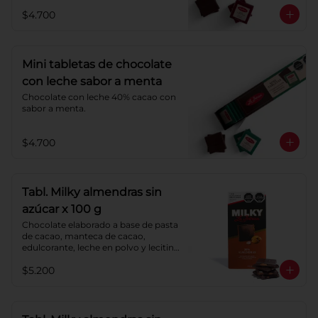
$4.700
Mini tabletas de chocolate
con leche sabor a menta
Chocolate con leche 40% cacao con 
sabor a menta.
$4.700
Tabl. Milky almendras sin
azúcar x 100 g
Chocolate elaborado a base de pasta 
de cacao, manteca de cacao, 
edulcorante, leche en polvo y lecitina 
de soya. Agregado: almendras. 
$5.200
Porcentaje de cacao: 40%.