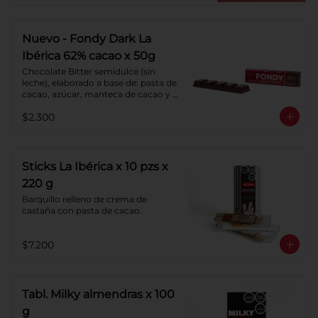
chocolate.
Nuevo - Fondy Dark La
Ibérica 62% cacao x 50g
Chocolate Bitter semidulce (sin 
leche), elaborado a base de: pasta de 
cacao, azúcar, manteca de cacao y 
lecitina de soya. Porcentaje de 
$2.300
Cacao: 62%
Sticks La Ibérica x 10 pzs x
220 g
Barquillo relleno de crema de 
castaña con pasta de cacao.
$7.200
Tabl. Milky almendras x 100
g