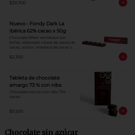
$20.700
Cacao: 62%
Nuevo - Fondy Dark La
Ibérica 62% cacao x 50g
Chocolate Bitter semidulce (sin 
leche), elaborado a base de: pasta de 
cacao, azúcar, manteca de cacao y 
lecitina de soya. Porcentaje de 
$2.300
Cacao: 62%
Tableta de chocolate
amargo 73 % con nibs
Chocolate oscuro con nibs 73% 
cacao.
$5.500
Chocolate sin azúcar