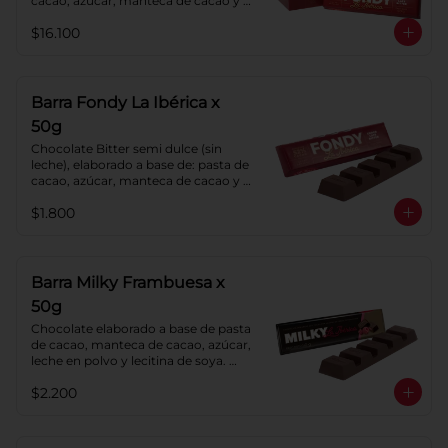
cacao, azúcar, manteca de cacao y 
lecitina de soya. Porcentaje de 
$16.100
cacao: 52%.
Barra Fondy La Ibérica x
50g
Chocolate Bitter semi dulce (sin 
leche), elaborado a base de: pasta de 
cacao, azúcar, manteca de cacao y 
lecitina de soya. Porcentaje de 
$1.800
cacao: 52%.
Barra Milky Frambuesa x
50g
Chocolate elaborado a base de pasta 
de cacao, manteca de cacao, azúcar, 
leche en polvo y lecitina de soya. 
Con relleno de crema de Frambuesa.
$2.200