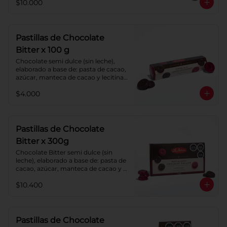
$10.000
Pastillas de Chocolate
Bitter x 100 g
Chocolate semi dulce (sin leche), 
elaborado a base de: pasta de cacao, 
azúcar, manteca de cacao y lecitina 
de soya. Porcentaje de cacao: 52%.
$4.000
Pastillas de Chocolate
Bitter x 300g
Chocolate Bitter semi dulce (sin 
leche), elaborado a base de: pasta de 
cacao, azúcar, manteca de cacao y 
lecitina de soya. Porcentaje de 
$10.400
cacao: 52%.
Pastillas de Chocolate