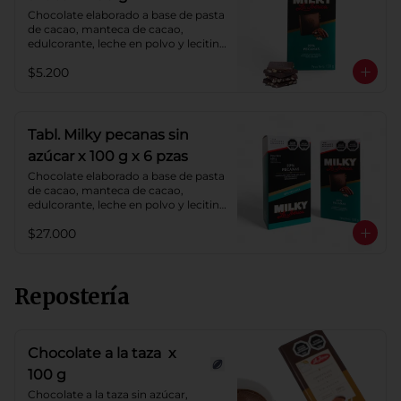
Chocolate elaborado a base de pasta 
de cacao, manteca de cacao, 
edulcorante, leche en polvo y lecitina 
de soya. Agregado: pecanas. 
$5.200
Porcentaje de cacao: 40%.
Tabl. Milky pecanas sin
azúcar x 100 g x 6 pzas
Chocolate elaborado a base de pasta 
de cacao, manteca de cacao, 
edulcorante, leche en polvo y lecitina 
de soya. Agregado: pecanas. 
$27.000
Porcentaje de cacao: 40%.
Repostería
Chocolate a la taza x
100 g
Chocolate a la taza sin azúcar, 