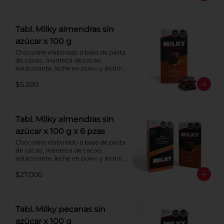
Tabl. Milky almendras sin
azúcar x 100 g
Chocolate elaborado a base de pasta 
de cacao, manteca de cacao, 
edulcorante, leche en polvo y lecitina 
de soya. Agregado: almendras. 
$5.200
Porcentaje de cacao: 40%.
Tabl. Milky almendras sin
azúcar x 100 g x 6 pzas
Chocolate elaborado a base de pasta 
de cacao, manteca de cacao, 
edulcorante, leche en polvo y lecitina 
de soya. Agregado: almendras. 
$27.000
Porcentaje de cacao: 40%.
Tabl. Milky pecanas sin
azúcar x 100 g