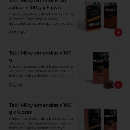
Tabl. Milky almendras sin
azúcar x 100 g x 6 pzas
Chocolate elaborado a base de pasta 
de cacao, manteca de cacao, 
edulcorante, leche en polvo y lecitina 
de soya. Agregado: almendras. 
$27.000
Porcentaje de cacao: 40%.
Tabl. Milky almendras x 100
g
Chocolate elaborado a base de pasta 
de cacao, manteca de cacao, azúcar, 
leche en polvo y lecitina de soya. 
Agregado: almendras. Porcentaje de 
$3.900
cacao: 40%.
Tabl. Milky almendras x 100
g x 6 pzas
Chocolate elaborado a base de pasta 
de cacao, manteca de cacao, azúcar, 
leche en polvo y lecitina de soya. 