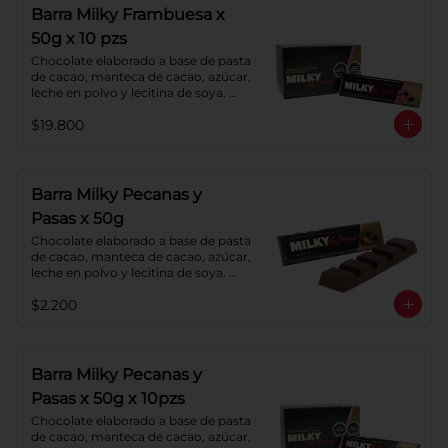
Barra Milky Frambuesa x
50g x 10 pzs
Chocolate elaborado a base de pasta 
de cacao, manteca de cacao, azúcar, 
leche en polvo y lecitina de soya. 
Con relleno de crema de Frambuesa.
$19.800
Barra Milky Pecanas y
Pasas x 50g
Chocolate elaborado a base de pasta 
de cacao, manteca de cacao, azúcar, 
leche en polvo y lecitina de soya. 
Agregado: Pecanas y Pasas. 
$2.200
Porcentaje de Cacao: 40%
Barra Milky Pecanas y
Pasas x 50g x 10pzs
Chocolate elaborado a base de pasta 
de cacao, manteca de cacao, azúcar, 