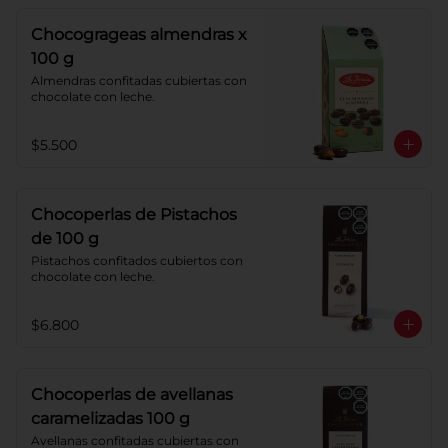
sabor a cereza, crema de caramelo 
blando con sabor a vainilla. 
Chocogrageas almendras x
Coberturas: chocolate 52% de cacao 
y chocolate con leche 40% cacao.
100 g
Almendras confitadas cubiertas con 
chocolate con leche.
$5.500
Chocoperlas de Pistachos
de 100 g
Pistachos confitados cubiertos con 
chocolate con leche.
$6.800
Chocoperlas de avellanas
caramelizadas 100 g
Avellanas confitadas cubiertas con 