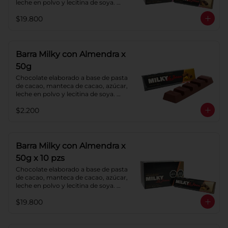
leche en polvo y lecitina de soya. 
Agregado: Pecanas y Pasas. 
$19.800
Porcentaje de Cacao: 40%
Barra Milky con Almendra x
50g
Chocolate elaborado a base de pasta 
de cacao, manteca de cacao, azúcar, 
leche en polvo y lecitina de soya. 
Agregado: almendras. Porcentaje de 
$2.200
cacao: 40%.
Barra Milky con Almendra x
50g x 10 pzs
Chocolate elaborado a base de pasta 
de cacao, manteca de cacao, azúcar, 
leche en polvo y lecitina de soya. 
Agregado: almendras. Porcentaje de 
$19.800
cacao: 40%.