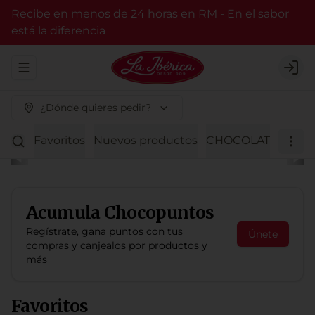
Recibe en menos de 24 horas en RM - En el sabor
está la diferencia
Abrir menu de navegación
Logi
¿Dónde quieres pedir?
Favoritos
Nuevos productos
CHOCOLATE BITTER
Acumula
Chocopuntos
Regístrate, gana puntos con tus
Únete
compras y canjealos por productos y
más
Favoritos