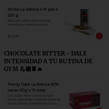
Sticks La Ibérica x 10 pzs x
220 g
Barquillo relleno de crema de 
castaña con pasta de cacao.
$7.200
CHOCOLATE BITTER - DALE
INTENSIDAD A TU RUTINA DE
GYM 💪🏼🍫🔥
Fondy Dark La Ibérica 62%
cacao 50g x 10 pzas
Chocolate Bitter semidulce (sin 
leche), elaborado a base de: pasta de 
cacao, azúcar, manteca de cacao y 
lecitina de soya. Porcentaje de 