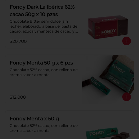
Fondy Dark La Ibérica 62%
cacao 50g x 10 pzas
Chocolate Bitter semidulce (sin 
leche), elaborado a base de: pasta de 
cacao, azúcar, manteca de cacao y 
lecitina de soya. Porcentaje de 
$20.700
Cacao: 62%
Fondy Menta 50 g x 6 pzs
Chocolate 52% cacao, con relleno de 
crema sabor a menta.
$12.000
Fondy Menta x 50 g
Chocolate 52% cacao, con relleno de 
crema sabor a menta.