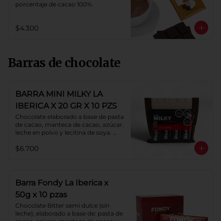
porcentaje de cacao 100%.
$4.300
Barras de chocolate
BARRA MINI MILKY LA
IBERICA X 20 GR X 10 PZS
Chocolate elaborado a base de pasta 
de cacao, manteca de cacao, azúcar, 
leche en polvo y lecitina de soya. 
Porcentaje de cacao: 40%.
$6.700
Barra Fondy La Iberica x
50g x 10 pzas
Chocolate Bitter semi dulce (sin 
leche), elaborado a base de: pasta de 