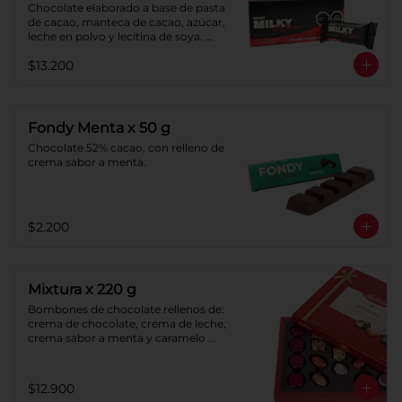
Chocolate elaborado a base de pasta 
de cacao, manteca de cacao, azúcar, 
leche en polvo y lecitina de soya. 
Porcentaje de cacao: 40%.
$13.200
Fondy Menta x 50 g
Chocolate 52% cacao, con relleno de 
crema sabor a menta.
$2.200
Mixtura x 220 g
Bombones de chocolate rellenos de: 
crema de chocolate, crema de leche, 
crema sabor a menta y caramelo 
blando sabor a vainilla. Caramelos 
blandos con: chocolate, coco, 
naranja y sabor a vainilla. Pastillas de 
$12.900
chocolate con leche y pastillas de 