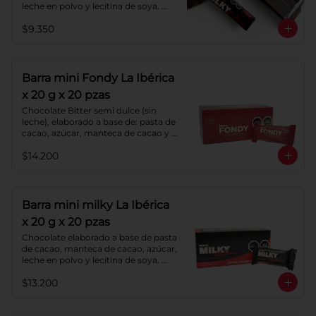
leche en polvo y lecitina de soya. 
Porcentaje de Cacao: 40%.
$9.350
Barra mini Fondy La Ibérica
x 20 g x 20 pzas
Chocolate Bitter semi dulce (sin 
leche), elaborado a base de: pasta de 
cacao, azúcar, manteca de cacao y 
lecitina de soya. Porcentaje de 
$14.200
cacao: 52%.
Barra mini milky La Ibérica
x 20 g x 20 pzas
Chocolate elaborado a base de pasta 
de cacao, manteca de cacao, azúcar, 
leche en polvo y lecitina de soya. 
Porcentaje de cacao: 40%.
$13.200