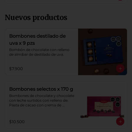
Nuevos productos
Bombones destilado de
uva x 9 pzs
Bombón de chocolate con relleno 
de almíbar de destilado de uva.
$7.900
Bombones selectos x 170 g
Bombones de chocolate y chocolate 
con leche surtidos con relleno de: 
Pasta de cacao con crema de 
castaña, pasta de cacao con crema 
de castaña sabor a naranja, pasta de 
chocolate blanco sabor a frambuesa, 
$10.500
pasta de cacao con licor sabor a 
naranja, pasta de cacao con licor 