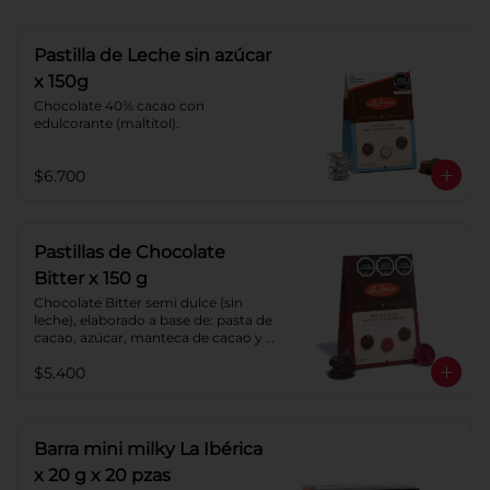
Pastilla de Leche sin azúcar
x 150g
Chocolate 40% cacao con 
edulcorante (maltitol).
$6.700
Pastillas de Chocolate
Bitter x 150 g
Chocolate Bitter semi dulce (sin 
leche), elaborado a base de: pasta de 
cacao, azúcar, manteca de cacao y 
lecitina de soya. Porcentaje de 
$5.400
cacao: 52%.
Barra mini milky La Ibérica
x 20 g x 20 pzas