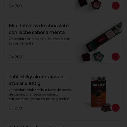
$4.700
Mini tabletas de chocolate
con leche sabor a menta
Chocolate con leche 40% cacao con 
sabor a menta.
$4.700
Tabl. Milky almendras sin
azúcar x 100 g
Chocolate elaborado a base de pasta 
de cacao, manteca de cacao, 
edulcorante, leche en polvo y lecitina 
de soya. Agregado: almendras. 
$5.200
Porcentaje de cacao: 40%.