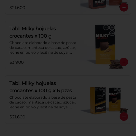
Agregado: almendras. Porcentaje de 
$21.600
cacao: 40%.
Tabl. Milky hojuelas
crocantes x 100 g
Chocolate elaborado a base de pasta 
de cacao, manteca de cacao, azúcar, 
leche en polvo y lecitina de soya. 
Agregado: hojuelas de maíz. 
$3.900
Porcentaje de cacao: 40%.
Tabl. Milky hojuelas
crocantes x 100 g x 6 pzas
Chocolate elaborado a base de pasta 
de cacao, manteca de cacao, azúcar, 
leche en polvo y lecitina de soya. 
Agregado: hojuelas de maíz. 
$21.600
Porcentaje de cacao: 40%.