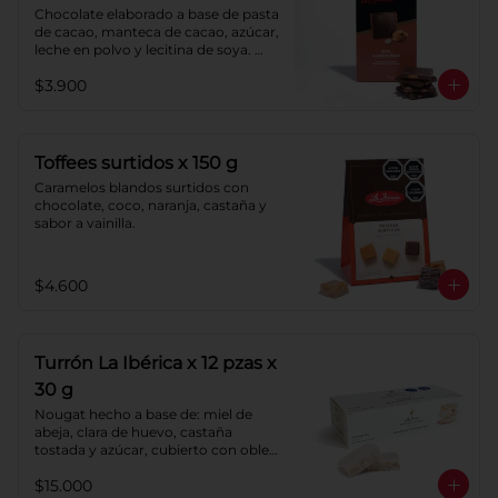
Chocolate elaborado a base de pasta 
de cacao, manteca de cacao, azúcar, 
leche en polvo y lecitina de soya. 
Agregado: almendras. Porcentaje de 
$3.900
cacao: 40%.
Toffees surtidos x 150 g
Caramelos blandos surtidos con 
chocolate, coco, naranja, castaña y 
sabor a vainilla.
$4.600
Turrón La Ibérica x 12 pzas x
30 g
Nougat hecho a base de: miel de 
abeja, clara de huevo, castaña 
tostada y azúcar, cubierto con oblea 
de harina de trigo.
$15.000