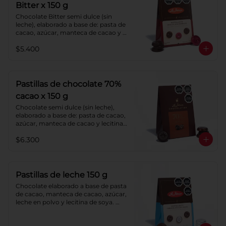
Bitter x 150 g
Chocolate Bitter semi dulce (sin 
leche), elaborado a base de: pasta de 
cacao, azúcar, manteca de cacao y 
lecitina de soya. Porcentaje de 
$5.400
cacao: 52%.
Pastillas de chocolate 70%
cacao x 150 g
Chocolate semi dulce (sin leche), 
elaborado a base de: pasta de cacao, 
azúcar, manteca de cacao y lecitina 
de soya. Porcentaje de cacao: 70%.
$6.300
Pastillas de leche 150 g
Chocolate elaborado a base de pasta 
de cacao, manteca de cacao, azúcar, 
leche en polvo y lecitina de soya. 
Porcentaje de cacao: 40%.