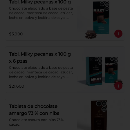
Tabl. Milky pecanas x 100 g
Chocolate elaborado a base de pasta 
de cacao, manteca de cacao, azúcar, 
leche en polvo y lecitina de soya. 
Agregado: pecanas. Porcentaje de 
cacao: 40%.
$3.900
Tabl. Milky pecanas x 100 g
x 6 pzas
Chocolate elaborado a base de pasta 
de cacao, manteca de cacao, azúcar, 
leche en polvo y lecitina de soya. 
Agregado: pecanas. Porcentaje de 
$21.600
cacao: 40%.
Tableta de chocolate
amargo 73 % con nibs
Chocolate oscuro con nibs 73% 
cacao.