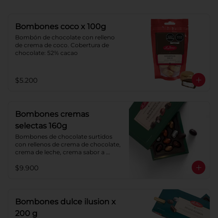
Bombones coco x 100g
Bombón de chocolate con relleno 
de crema de coco. Cobertura de 
chocolate: 52% cacao
$5.200
Bombones cremas
selectas 160g
Bombones de chocolate surtidos 
con rellenos de crema de chocolate, 
crema de leche, crema sabor a 
menta y crema de café. Cobertura 
$9.900
de chocolate: 52% cacao.
Bombones dulce ilusion x
200 g