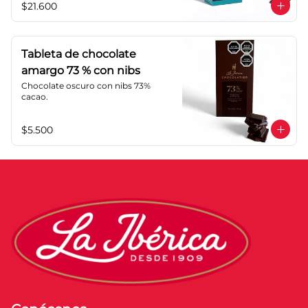
$21.600
cacao: 40%.
Tableta de chocolate
amargo 73 % con nibs
Chocolate oscuro con nibs 73% 
cacao.
$5.500