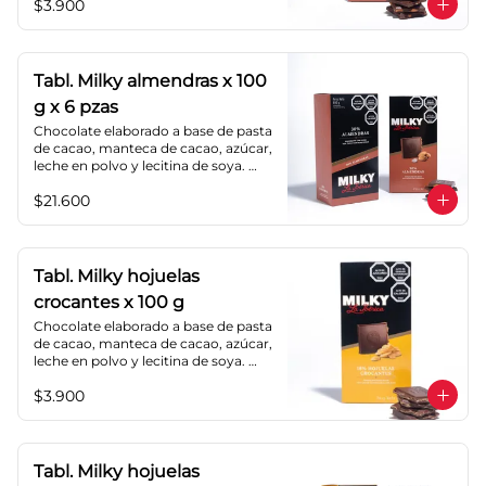
$3.900
cacao: 40%.
Tabl. Milky almendras x 100
g x 6 pzas
Chocolate elaborado a base de pasta 
de cacao, manteca de cacao, azúcar, 
leche en polvo y lecitina de soya. 
Agregado: almendras. Porcentaje de 
$21.600
cacao: 40%.
Tabl. Milky hojuelas
crocantes x 100 g
Chocolate elaborado a base de pasta 
de cacao, manteca de cacao, azúcar, 
leche en polvo y lecitina de soya. 
Agregado: hojuelas de maíz. 
$3.900
Porcentaje de cacao: 40%.
Tabl. Milky hojuelas