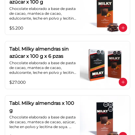
azúcar x 100 g
Chocolate elaborado a base de pasta 
de cacao, manteca de cacao, 
edulcorante, leche en polvo y lecitina 
de soya. Agregado: almendras. 
$5.200
Porcentaje de cacao: 40%.
Tabl. Milky almendras sin
azúcar x 100 g x 6 pzas
Chocolate elaborado a base de pasta 
de cacao, manteca de cacao, 
edulcorante, leche en polvo y lecitina 
de soya. Agregado: almendras. 
$27.000
Porcentaje de cacao: 40%.
Tabl. Milky almendras x 100
g
Chocolate elaborado a base de pasta 
de cacao, manteca de cacao, azúcar, 
leche en polvo y lecitina de soya. 
Agregado: almendras. Porcentaje de 