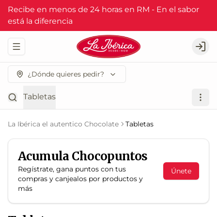
Recibe en menos de 24 horas en RM - En el sabor
está la diferencia
Abrir menu de navegación
Logi
¿Dónde quieres pedir?
Tabletas
La Ibérica el autentico Chocolate
Tabletas
Acumula
Chocopuntos
Regístrate, gana puntos con tus
Únete
compras y canjealos por productos y
más