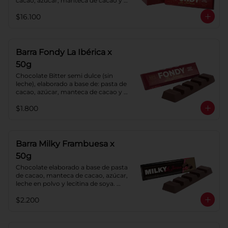
cacao, azúcar, manteca de cacao y 
lecitina de soya. Porcentaje de 
$16.100
cacao: 52%.
Barra Fondy La Ibérica x
50g
Chocolate Bitter semi dulce (sin 
leche), elaborado a base de: pasta de 
cacao, azúcar, manteca de cacao y 
lecitina de soya. Porcentaje de 
$1.800
cacao: 52%.
Barra Milky Frambuesa x
50g
Chocolate elaborado a base de pasta 
de cacao, manteca de cacao, azúcar, 
leche en polvo y lecitina de soya. 
Con relleno de crema de Frambuesa.
$2.200