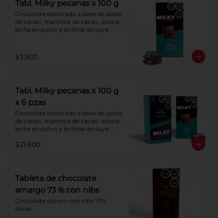
Tabl. Milky pecanas x 100 g
Chocolate elaborado a base de pasta 
de cacao, manteca de cacao, azúcar, 
leche en polvo y lecitina de soya. 
Agregado: pecanas. Porcentaje de 
cacao: 40%.
$3.900
Tabl. Milky pecanas x 100 g
x 6 pzas
Chocolate elaborado a base de pasta 
de cacao, manteca de cacao, azúcar, 
leche en polvo y lecitina de soya. 
Agregado: pecanas. Porcentaje de 
$21.600
cacao: 40%.
Tableta de chocolate
amargo 73 % con nibs
Chocolate oscuro con nibs 73% 
cacao.