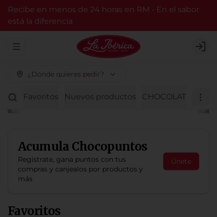
Recibe en menos de 24 horas en RM - En el sabor
está la diferencia
Abrir menu de navegación
Logi
¿Dónde quieres pedir?
Favoritos
Nuevos productos
CHOCOLATE BITTER
Acumula
Chocopuntos
Regístrate, gana puntos con tus
Únete
compras y canjealos por productos y
más
Favoritos