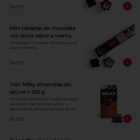
$4.700
Mini tabletas de chocolate
con leche sabor a menta
Chocolate con leche 40% cacao con 
sabor a menta.
$4.700
Tabl. Milky almendras sin
azúcar x 100 g
Chocolate elaborado a base de pasta 
de cacao, manteca de cacao, 
edulcorante, leche en polvo y lecitina 
de soya. Agregado: almendras. 
$5.200
Porcentaje de cacao: 40%.