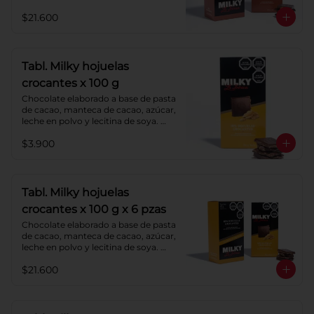
Agregado: almendras. Porcentaje de 
$21.600
cacao: 40%.
Tabl. Milky hojuelas
crocantes x 100 g
Chocolate elaborado a base de pasta 
de cacao, manteca de cacao, azúcar, 
leche en polvo y lecitina de soya. 
Agregado: hojuelas de maíz. 
$3.900
Porcentaje de cacao: 40%.
Tabl. Milky hojuelas
crocantes x 100 g x 6 pzas
Chocolate elaborado a base de pasta 
de cacao, manteca de cacao, azúcar, 
leche en polvo y lecitina de soya. 
Agregado: hojuelas de maíz. 
$21.600
Porcentaje de cacao: 40%.