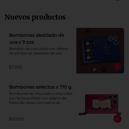
Nuevos productos
Bombones destilado de
uva x 9 pzs
Bombón de chocolate con relleno 
de almíbar de destilado de uva.
$7.900
Bombones selectos x 170 g
Bombones de chocolate y chocolate 
con leche surtidos con relleno de: 
Pasta de cacao con crema de 
castaña, pasta de cacao con crema 
de castaña sabor a naranja, pasta de 
chocolate blanco sabor a frambuesa, 
$10.500
pasta de cacao con licor sabor a 
naranja, pasta de cacao con licor 