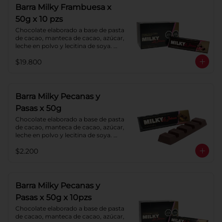
Barra Milky Frambuesa x
50g x 10 pzs
Chocolate elaborado a base de pasta 
de cacao, manteca de cacao, azúcar, 
leche en polvo y lecitina de soya. 
Con relleno de crema de Frambuesa.
$19.800
Barra Milky Pecanas y
Pasas x 50g
Chocolate elaborado a base de pasta 
de cacao, manteca de cacao, azúcar, 
leche en polvo y lecitina de soya. 
Agregado: Pecanas y Pasas. 
$2.200
Porcentaje de Cacao: 40%
Barra Milky Pecanas y
Pasas x 50g x 10pzs
Chocolate elaborado a base de pasta 
de cacao, manteca de cacao, azúcar, 