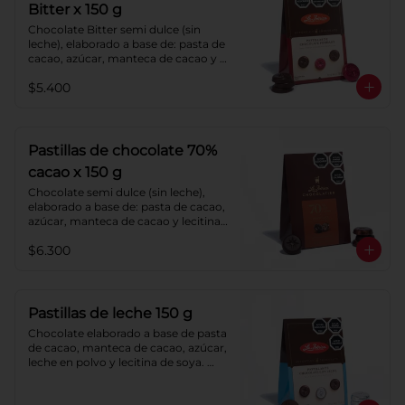
Bitter x 150 g
Chocolate Bitter semi dulce (sin 
leche), elaborado a base de: pasta de 
cacao, azúcar, manteca de cacao y 
lecitina de soya. Porcentaje de 
$5.400
cacao: 52%.
Pastillas de chocolate 70%
cacao x 150 g
Chocolate semi dulce (sin leche), 
elaborado a base de: pasta de cacao, 
azúcar, manteca de cacao y lecitina 
de soya. Porcentaje de cacao: 70%.
$6.300
Pastillas de leche 150 g
Chocolate elaborado a base de pasta 
de cacao, manteca de cacao, azúcar, 
leche en polvo y lecitina de soya. 
Porcentaje de cacao: 40%.