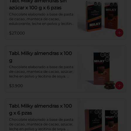
Tabl. Milky almendras sin
azúcar x 100 g x 6 pzas
Chocolate elaborado a base de pasta 
de cacao, manteca de cacao, 
edulcorante, leche en polvo y lecitina 
de soya. Agregado: almendras. 
$27.000
Porcentaje de cacao: 40%.
Tabl. Milky almendras x 100
g
Chocolate elaborado a base de pasta 
de cacao, manteca de cacao, azúcar, 
leche en polvo y lecitina de soya. 
Agregado: almendras. Porcentaje de 
$3.900
cacao: 40%.
Tabl. Milky almendras x 100
g x 6 pzas
Chocolate elaborado a base de pasta 
de cacao, manteca de cacao, azúcar, 
leche en polvo y lecitina de soya. 