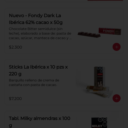
chocolate.
Nuevo - Fondy Dark La
Ibérica 62% cacao x 50g
Chocolate Bitter semidulce (sin 
leche), elaborado a base de: pasta de 
cacao, azúcar, manteca de cacao y 
lecitina de soya. Porcentaje de 
$2.300
Cacao: 62%
Sticks La Ibérica x 10 pzs x
220 g
Barquillo relleno de crema de 
castaña con pasta de cacao.
$7.200
Tabl. Milky almendras x 100
g