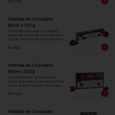
$10.000
Pastillas de Chocolate
Bitter x 100 g
Chocolate semi dulce (sin leche), 
elaborado a base de: pasta de cacao, 
azúcar, manteca de cacao y lecitina 
de soya. Porcentaje de cacao: 52%.
$4.000
Pastillas de Chocolate
Bitter x 300g
Chocolate Bitter semi dulce (sin 
leche), elaborado a base de: pasta de 
cacao, azúcar, manteca de cacao y 
lecitina de soya. Porcentaje de 
$10.400
cacao: 52%.
Pastillas de Chocolate