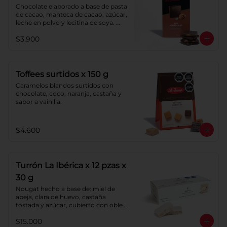
Chocolate elaborado a base de pasta 
de cacao, manteca de cacao, azúcar, 
leche en polvo y lecitina de soya. 
Agregado: almendras. Porcentaje de 
$3.900
cacao: 40%.
Toffees surtidos x 150 g
Caramelos blandos surtidos con 
chocolate, coco, naranja, castaña y 
sabor a vainilla.
$4.600
Turrón La Ibérica x 12 pzas x
30 g
Nougat hecho a base de: miel de 
abeja, clara de huevo, castaña 
tostada y azúcar, cubierto con oblea 
de harina de trigo.
$15.000