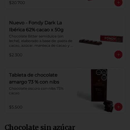
$20.700
Cacao: 62%
Nuevo - Fondy Dark La
Ibérica 62% cacao x 50g
Chocolate Bitter semidulce (sin 
leche), elaborado a base de: pasta de 
cacao, azúcar, manteca de cacao y 
lecitina de soya. Porcentaje de 
$2.300
Cacao: 62%
Tableta de chocolate
amargo 73 % con nibs
Chocolate oscuro con nibs 73% 
cacao.
$5.500
Chocolate sin azúcar