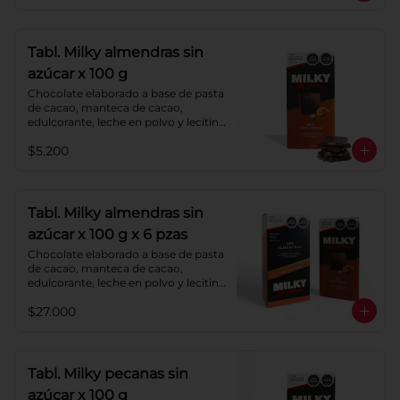
Tabl. Milky almendras sin
azúcar x 100 g
Chocolate elaborado a base de pasta 
de cacao, manteca de cacao, 
edulcorante, leche en polvo y lecitina 
de soya. Agregado: almendras. 
$5.200
Porcentaje de cacao: 40%.
Tabl. Milky almendras sin
azúcar x 100 g x 6 pzas
Chocolate elaborado a base de pasta 
de cacao, manteca de cacao, 
edulcorante, leche en polvo y lecitina 
de soya. Agregado: almendras. 
$27.000
Porcentaje de cacao: 40%.
Tabl. Milky pecanas sin
azúcar x 100 g