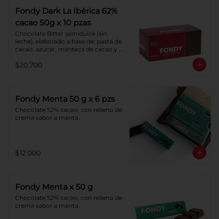
Fondy Dark La Ibérica 62%
cacao 50g x 10 pzas
Chocolate Bitter semidulce (sin 
leche), elaborado a base de: pasta de 
cacao, azúcar, manteca de cacao y 
lecitina de soya. Porcentaje de 
$20.700
Cacao: 62%
Fondy Menta 50 g x 6 pzs
Chocolate 52% cacao, con relleno de 
crema sabor a menta.
$12.000
Fondy Menta x 50 g
Chocolate 52% cacao, con relleno de 
crema sabor a menta.