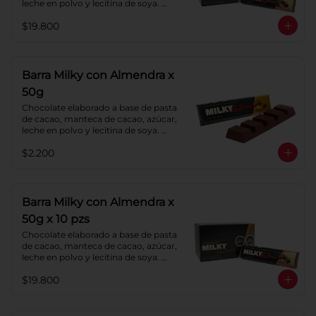
leche en polvo y lecitina de soya. 
Agregado: Pecanas y Pasas. 
$19.800
Porcentaje de Cacao: 40%
Barra Milky con Almendra x
50g
Chocolate elaborado a base de pasta 
de cacao, manteca de cacao, azúcar, 
leche en polvo y lecitina de soya. 
Agregado: almendras. Porcentaje de 
$2.200
cacao: 40%.
Barra Milky con Almendra x
50g x 10 pzs
Chocolate elaborado a base de pasta 
de cacao, manteca de cacao, azúcar, 
leche en polvo y lecitina de soya. 
Agregado: almendras. Porcentaje de 
$19.800
cacao: 40%.