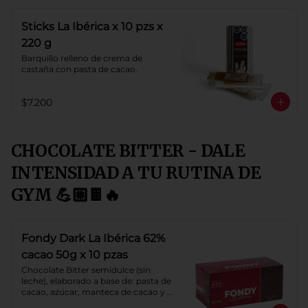
Sticks La Ibérica x 10 pzs x
220 g
Barquillo relleno de crema de 
castaña con pasta de cacao.
$7.200
CHOCOLATE BITTER - DALE
INTENSIDAD A TU RUTINA DE
GYM 💪🏼🍫🔥
Fondy Dark La Ibérica 62%
cacao 50g x 10 pzas
Chocolate Bitter semidulce (sin 
leche), elaborado a base de: pasta de 
cacao, azúcar, manteca de cacao y 
lecitina de soya. Porcentaje de 