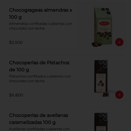
sabor a cereza, crema de caramelo 
blando con sabor a vainilla. 
Chocogrageas almendras x
Coberturas: chocolate 52% de cacao 
y chocolate con leche 40% cacao.
100 g
Almendras confitadas cubiertas con 
chocolate con leche.
$5.500
Chocoperlas de Pistachos
de 100 g
Pistachos confitados cubiertos con 
chocolate con leche.
$6.800
Chocoperlas de avellanas
caramelizadas 100 g
Avellanas confitadas cubiertas con 