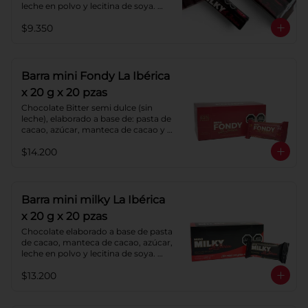
leche en polvo y lecitina de soya. 
Porcentaje de Cacao: 40%.
$9.350
Barra mini Fondy La Ibérica
x 20 g x 20 pzas
Chocolate Bitter semi dulce (sin 
leche), elaborado a base de: pasta de 
cacao, azúcar, manteca de cacao y 
lecitina de soya. Porcentaje de 
$14.200
cacao: 52%.
Barra mini milky La Ibérica
x 20 g x 20 pzas
Chocolate elaborado a base de pasta 
de cacao, manteca de cacao, azúcar, 
leche en polvo y lecitina de soya. 
Porcentaje de cacao: 40%.
$13.200