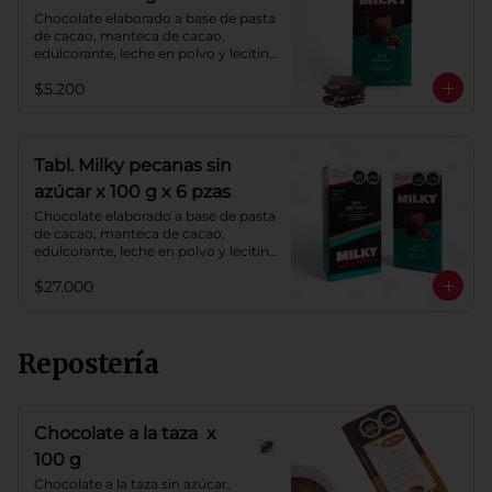
Chocolate elaborado a base de pasta 
de cacao, manteca de cacao, 
edulcorante, leche en polvo y lecitina 
de soya. Agregado: pecanas. 
$5.200
Porcentaje de cacao: 40%.
Tabl. Milky pecanas sin
azúcar x 100 g x 6 pzas
Chocolate elaborado a base de pasta 
de cacao, manteca de cacao, 
edulcorante, leche en polvo y lecitina 
de soya. Agregado: pecanas. 
$27.000
Porcentaje de cacao: 40%.
Repostería
Chocolate a la taza x
100 g
Chocolate a la taza sin azúcar, 