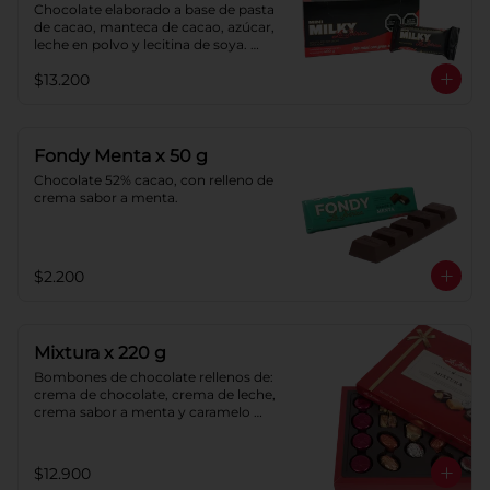
Chocolate elaborado a base de pasta 
de cacao, manteca de cacao, azúcar, 
leche en polvo y lecitina de soya. 
Porcentaje de cacao: 40%.
$13.200
Fondy Menta x 50 g
Chocolate 52% cacao, con relleno de 
crema sabor a menta.
$2.200
Mixtura x 220 g
Bombones de chocolate rellenos de: 
crema de chocolate, crema de leche, 
crema sabor a menta y caramelo 
blando sabor a vainilla. Caramelos 
blandos con: chocolate, coco, 
naranja y sabor a vainilla. Pastillas de 
$12.900
chocolate con leche y pastillas de 