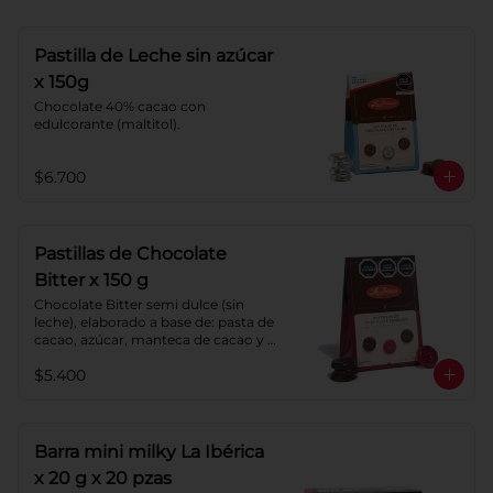
Pastilla de Leche sin azúcar
x 150g
Chocolate 40% cacao con 
edulcorante (maltitol).
$6.700
Pastillas de Chocolate
Bitter x 150 g
Chocolate Bitter semi dulce (sin 
leche), elaborado a base de: pasta de 
cacao, azúcar, manteca de cacao y 
lecitina de soya. Porcentaje de 
$5.400
cacao: 52%.
Barra mini milky La Ibérica
x 20 g x 20 pzas