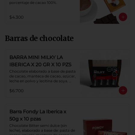
porcentaje de cacao 100%.
$4.300
Barras de chocolate
BARRA MINI MILKY LA
IBERICA X 20 GR X 10 PZS
Chocolate elaborado a base de pasta 
de cacao, manteca de cacao, azúcar, 
leche en polvo y lecitina de soya. 
Porcentaje de cacao: 40%.
$6.700
Barra Fondy La Iberica x
50g x 10 pzas
Chocolate Bitter semi dulce (sin 
leche), elaborado a base de: pasta de 