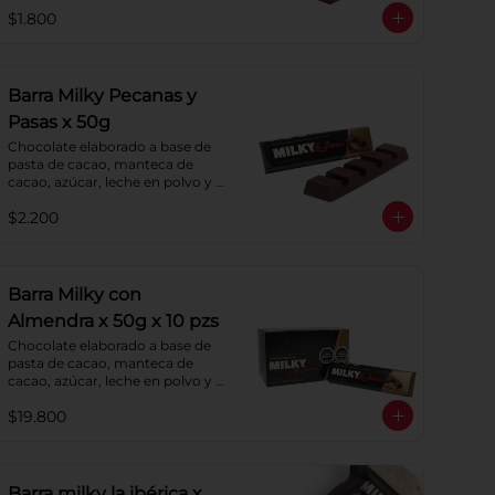
de cacao y lecitina de soya. 
$1.800
Porcentaje de cacao: 52%.
Barra Milky Pecanas y
Pasas x 50g
Chocolate elaborado a base de 
pasta de cacao, manteca de 
cacao, azúcar, leche en polvo y 
lecitina de soya. Agregado: 
$2.200
Pecanas y Pasas. Porcentaje de 
Cacao: 40%
Barra Milky con
Almendra x 50g x 10 pzs
Chocolate elaborado a base de 
pasta de cacao, manteca de 
cacao, azúcar, leche en polvo y 
lecitina de soya. Agregado: 
$19.800
almendras. Porcentaje de cacao: 
40%.
Barra milky la ibérica x