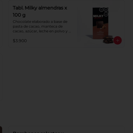
Tabl. Milky almendras x
100 g
Chocolate elaborado a base de 
pasta de cacao, manteca de 
cacao, azúcar, leche en polvo y 
lecitina de soya. Agregado: 
$3.900
almendras. Porcentaje de cacao: 
40%.