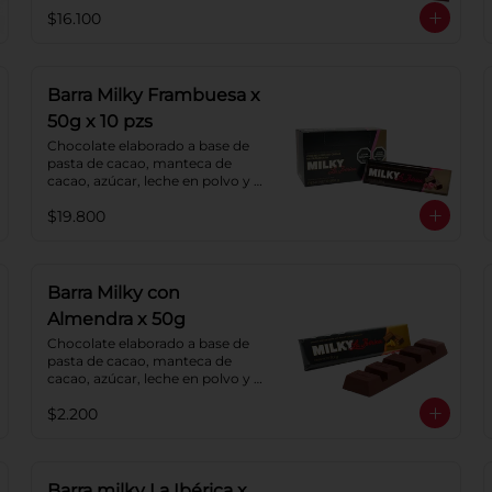
de cacao y lecitina de soya. 
$16.100
Porcentaje de cacao: 52%.
Barra Milky Frambuesa x
50g x 10 pzs
Chocolate elaborado a base de 
pasta de cacao, manteca de 
cacao, azúcar, leche en polvo y 
lecitina de soya. Con relleno de 
$19.800
crema de Frambuesa.
Barra Milky con
Almendra x 50g
Chocolate elaborado a base de 
pasta de cacao, manteca de 
cacao, azúcar, leche en polvo y 
lecitina de soya. Agregado: 
$2.200
almendras. Porcentaje de cacao: 
40%.
Barra milky La Ibérica x