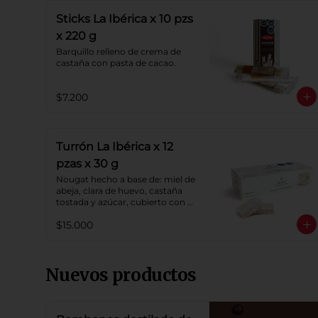
Sticks La Ibérica x 10 pzs
x 220 g
Barquillo relleno de crema de 
castaña con pasta de cacao.
$7.200
Turrón La Ibérica x 12
pzas x 30 g
Nougat hecho a base de: miel de 
abeja, clara de huevo, castaña 
tostada y azúcar, cubierto con 
oblea de harina de trigo.
$15.000
Nuevos productos