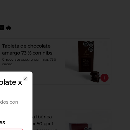
🔥
Tableta de chocolate
amargo 73 % con nibs
Chocolate oscuro con nibs 73% 
cacao.
$5.500
olate x
Close
idos con
Barra fondy La Ibérica
es
sin azúcar sp x 50 g x 10