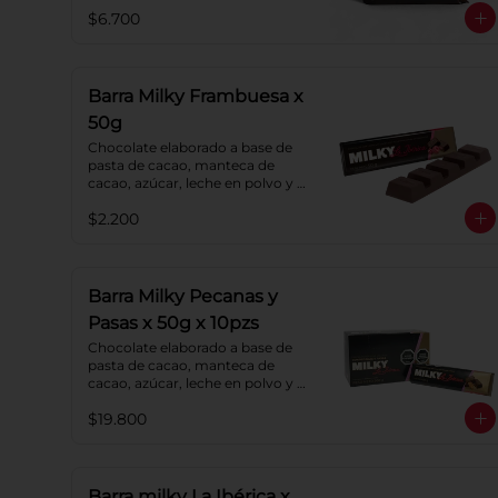
lecitina de soya. Porcentaje de 
$6.700
cacao: 40%.
Barra Milky Frambuesa x
50g
Chocolate elaborado a base de 
pasta de cacao, manteca de 
cacao, azúcar, leche en polvo y 
lecitina de soya. Con relleno de 
$2.200
crema de Frambuesa.
Barra Milky Pecanas y
Pasas x 50g x 10pzs
Chocolate elaborado a base de 
pasta de cacao, manteca de 
cacao, azúcar, leche en polvo y 
lecitina de soya. Agregado: 
$19.800
Pecanas y Pasas. Porcentaje de 
Cacao: 40%
Barra milky La Ibérica x