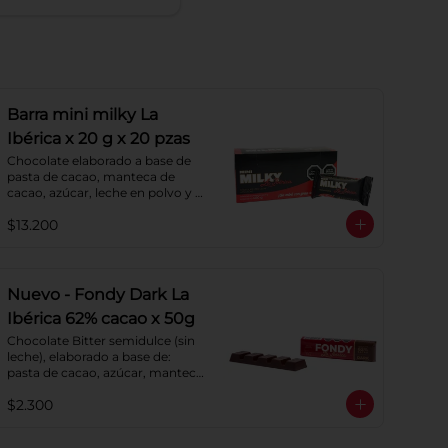
Barra mini milky La
Ibérica x 20 g x 20 pzas
Chocolate elaborado a base de 
pasta de cacao, manteca de 
cacao, azúcar, leche en polvo y 
lecitina de soya. Porcentaje de 
$13.200
cacao: 40%.
Nuevo - Fondy Dark La
Ibérica 62% cacao x 50g
Chocolate Bitter semidulce (sin 
leche), elaborado a base de: 
pasta de cacao, azúcar, manteca 
de cacao y lecitina de soya. 
$2.300
Porcentaje de Cacao: 62%