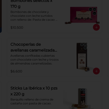
Bombones selectos x
170 g
Bombones de chocolate y 
chocolate con leche surtidos 
con relleno de: Pasta de cacao 
con crema de castaña, pasta de 
$10.500
cacao con crema de castaña 
sabor a naranja, pasta de 
chocolate blanco sabor a 
frambuesa, pasta de cacao con 
licor sabor a naranja, pasta de 
Chocoperlas de
cacao con licor sabor a cereza, 
avellanas caramelizadas
crema de caramelo blando con 
sabor a vainilla. Coberturas: 
100 g
Avellanas confitadas cubiertas 
chocolate 52% de cacao y 
con chocolate con leche y trozos 
chocolate con leche 40% cacao.
de almendras caramelizadas.
$6.600
Sticks La Ibérica x 10 pzs
x 220 g
Barquillo relleno de crema de 
castaña con pasta de cacao.