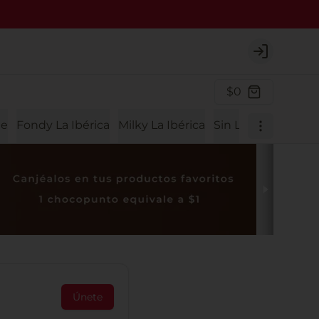
Login
$0
te
Fondy La Ibérica
Milky La Ibérica
Sin Lactosa
Únete