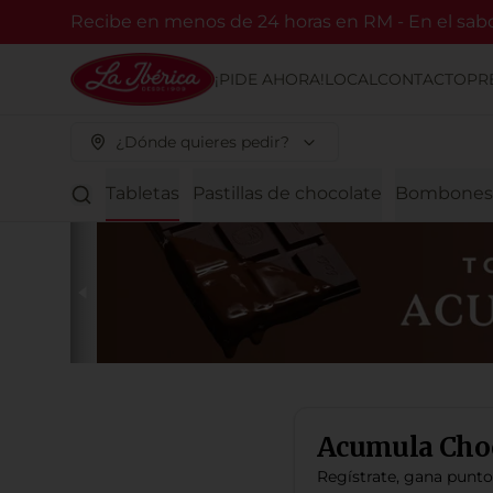
Recibe en menos de 24 horas en RM - En el sabor
¡PIDE AHORA!
LOCAL
CONTACTO
PR
¿Dónde quieres pedir?
e chocolate
Tabletas
Pastillas de chocolate
Bombones
Acumula
Cho
Regístrate, gana punt