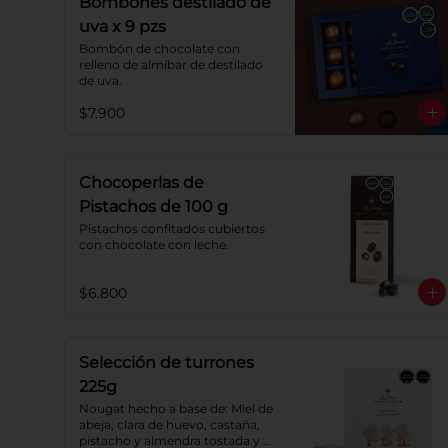
Bombones destilado de
uva x 9 pzs
Bombón de chocolate con 
relleno de almíbar de destilado 
de uva.
$7.900
Chocoperlas de
Pistachos de 100 g
Pistachos confitados cubiertos 
con chocolate con leche.
$6.800
Selección de turrones
225g
Nougat hecho a base de: Miel de 
abeja, clara de huevo, castaña, 
pistacho y almendra tostada y 