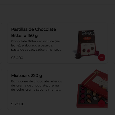
Pastillas de Chocolate
Bitter x 150 g
Chocolate Bitter semi dulce (sin 
leche), elaborado a base de: 
pasta de cacao, azúcar, manteca 
de cacao y lecitina de soya. 
$5.400
Porcentaje de cacao: 52%.
Mixtura x 220 g
Bombones de chocolate rellenos 
de: crema de chocolate, crema 
de leche, crema sabor a menta y 
caramelo blando sabor a vainilla. 
Caramelos blandos con: 
chocolate, coco, naranja y sabor 
$12.900
a vainilla. Pastillas de chocolate 
con leche y pastillas de 
chocolate.