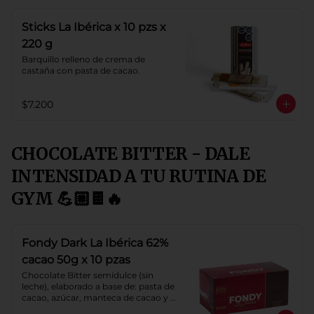
Sticks La Ibérica x 10 pzs x
220 g
Barquillo relleno de crema de 
castaña con pasta de cacao.
$7.200
CHOCOLATE BITTER - DALE
INTENSIDAD A TU RUTINA DE
GYM 💪🏼🍫🔥
Fondy Dark La Ibérica 62%
cacao 50g x 10 pzas
Chocolate Bitter semidulce (sin 
leche), elaborado a base de: pasta de 
cacao, azúcar, manteca de cacao y 
lecitina de soya. Porcentaje de 