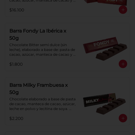
cacao, azúcar, manteca de cacao y 
lecitina de soya. Porcentaje de 
$16.100
cacao: 52%.
Barra Fondy La Ibérica x
50g
Chocolate Bitter semi dulce (sin 
leche), elaborado a base de: pasta de 
cacao, azúcar, manteca de cacao y 
lecitina de soya. Porcentaje de 
$1.800
cacao: 52%.
Barra Milky Frambuesa x
50g
Chocolate elaborado a base de pasta 
de cacao, manteca de cacao, azúcar, 
leche en polvo y lecitina de soya. 
Con relleno de crema de Frambuesa.
$2.200