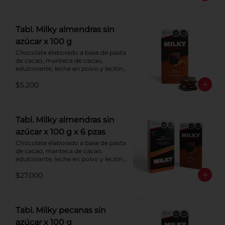
Tabl. Milky almendras sin
azúcar x 100 g
Chocolate elaborado a base de pasta 
de cacao, manteca de cacao, 
edulcorante, leche en polvo y lecitina 
de soya. Agregado: almendras. 
$5.200
Porcentaje de cacao: 40%.
Tabl. Milky almendras sin
azúcar x 100 g x 6 pzas
Chocolate elaborado a base de pasta 
de cacao, manteca de cacao, 
edulcorante, leche en polvo y lecitina 
de soya. Agregado: almendras. 
$27.000
Porcentaje de cacao: 40%.
Tabl. Milky pecanas sin
azúcar x 100 g