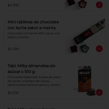
$4.700
Mini tabletas de chocolate
con leche sabor a menta
Chocolate con leche 40% cacao con 
sabor a menta.
$4.700
Tabl. Milky almendras sin
azúcar x 100 g
Chocolate elaborado a base de pasta 
de cacao, manteca de cacao, 
edulcorante, leche en polvo y lecitina 
de soya. Agregado: almendras. 
$5.200
Porcentaje de cacao: 40%.