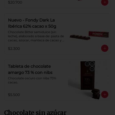
$20.700
Cacao: 62%
Nuevo - Fondy Dark La
Ibérica 62% cacao x 50g
Chocolate Bitter semidulce (sin 
leche), elaborado a base de: pasta de 
cacao, azúcar, manteca de cacao y 
lecitina de soya. Porcentaje de 
$2.300
Cacao: 62%
Tableta de chocolate
amargo 73 % con nibs
Chocolate oscuro con nibs 73% 
cacao.
$5.500
Chocolate sin azúcar