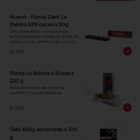
chocolate.
Nuevo - Fondy Dark La
Ibérica 62% cacao x 50g
Chocolate Bitter semidulce (sin 
leche), elaborado a base de: pasta de 
cacao, azúcar, manteca de cacao y 
lecitina de soya. Porcentaje de 
$2.300
Cacao: 62%
Sticks La Ibérica x 10 pzs x
220 g
Barquillo relleno de crema de 
castaña con pasta de cacao.
$7.200
Tabl. Milky almendras x 100
g