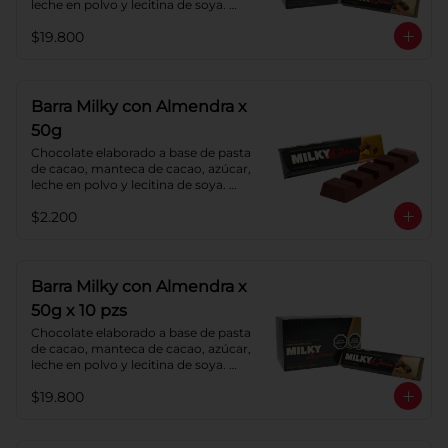
leche en polvo y lecitina de soya. 
Agregado: Pecanas y Pasas. 
$19.800
Porcentaje de Cacao: 40%
Barra Milky con Almendra x
50g
Chocolate elaborado a base de pasta 
de cacao, manteca de cacao, azúcar, 
leche en polvo y lecitina de soya. 
Agregado: almendras. Porcentaje de 
$2.200
cacao: 40%.
Barra Milky con Almendra x
50g x 10 pzs
Chocolate elaborado a base de pasta 
de cacao, manteca de cacao, azúcar, 
leche en polvo y lecitina de soya. 
Agregado: almendras. Porcentaje de 
$19.800
cacao: 40%.