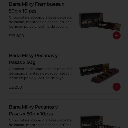
Barra Milky Frambuesa x
50g x 10 pzs
Chocolate elaborado a base de pasta 
de cacao, manteca de cacao, azúcar, 
leche en polvo y lecitina de soya. 
Con relleno de crema de Frambuesa.
$19.800
Barra Milky Pecanas y
Pasas x 50g
Chocolate elaborado a base de pasta 
de cacao, manteca de cacao, azúcar, 
leche en polvo y lecitina de soya. 
Agregado: Pecanas y Pasas. 
$2.200
Porcentaje de Cacao: 40%
Barra Milky Pecanas y
Pasas x 50g x 10pzs
Chocolate elaborado a base de pasta 
de cacao, manteca de cacao, azúcar, 