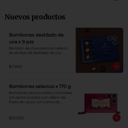
Nuevos productos
Bombones destilado de
uva x 9 pzs
Bombón de chocolate con relleno 
de almíbar de destilado de uva.
$7.900
Bombones selectos x 170 g
Bombones de chocolate y chocolate 
con leche surtidos con relleno de: 
Pasta de cacao con crema de 
castaña, pasta de cacao con crema 
de castaña sabor a naranja, pasta de 
chocolate blanco sabor a frambuesa, 
$10.500
pasta de cacao con licor sabor a 
naranja, pasta de cacao con licor 