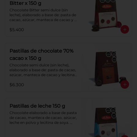
Bitter x 150 g
Chocolate Bitter semi dulce (sin 
leche), elaborado a base de: pasta de 
cacao, azúcar, manteca de cacao y 
lecitina de soya. Porcentaje de 
$5.400
cacao: 52%.
Pastillas de chocolate 70%
cacao x 150 g
Chocolate semi dulce (sin leche), 
elaborado a base de: pasta de cacao, 
azúcar, manteca de cacao y lecitina 
de soya. Porcentaje de cacao: 70%.
$6.300
Pastillas de leche 150 g
Chocolate elaborado a base de pasta 
de cacao, manteca de cacao, azúcar, 
leche en polvo y lecitina de soya. 
Porcentaje de cacao: 40%.