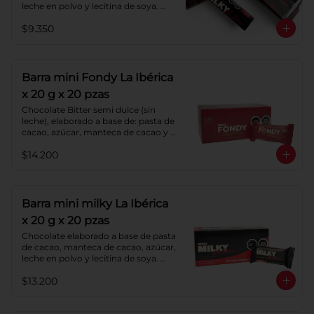
leche en polvo y lecitina de soya. 
Porcentaje de Cacao: 40%.
$9.350
Barra mini Fondy La Ibérica
x 20 g x 20 pzas
Chocolate Bitter semi dulce (sin 
leche), elaborado a base de: pasta de 
cacao, azúcar, manteca de cacao y 
lecitina de soya. Porcentaje de 
$14.200
cacao: 52%.
Barra mini milky La Ibérica
x 20 g x 20 pzas
Chocolate elaborado a base de pasta 
de cacao, manteca de cacao, azúcar, 
leche en polvo y lecitina de soya. 
Porcentaje de cacao: 40%.
$13.200