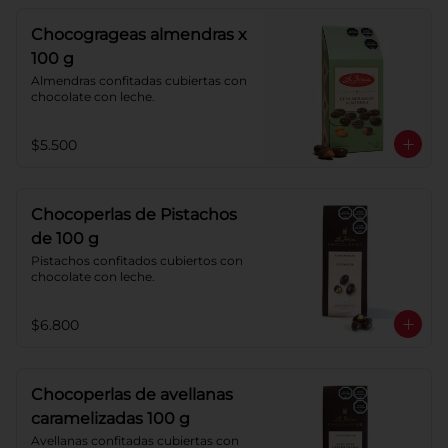
sabor a cereza, crema de caramelo 
blando con sabor a vainilla. 
Chocogrageas almendras x
Coberturas: chocolate 52% de cacao 
y chocolate con leche 40% cacao.
100 g
Almendras confitadas cubiertas con 
chocolate con leche.
$5.500
Chocoperlas de Pistachos
de 100 g
Pistachos confitados cubiertos con 
chocolate con leche.
$6.800
Chocoperlas de avellanas
caramelizadas 100 g
Avellanas confitadas cubiertas con 