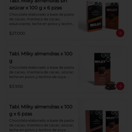
Tabl. Milky almendras sin
azúcar x 100 g x 6 pzas
Chocolate elaborado a base de pasta 
de cacao, manteca de cacao, 
edulcorante, leche en polvo y lecitina 
de soya. Agregado: almendras. 
$27.000
Porcentaje de cacao: 40%.
Tabl. Milky almendras x 100
g
Chocolate elaborado a base de pasta 
de cacao, manteca de cacao, azúcar, 
leche en polvo y lecitina de soya. 
Agregado: almendras. Porcentaje de 
$3.900
cacao: 40%.
Tabl. Milky almendras x 100
g x 6 pzas
Chocolate elaborado a base de pasta 
de cacao, manteca de cacao, azúcar, 
leche en polvo y lecitina de soya. 