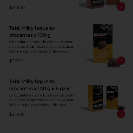
Agregado: almendras. Porcentaje de 
$21.600
cacao: 40%.
Tabl. Milky hojuelas
crocantes x 100 g
Chocolate elaborado a base de pasta 
de cacao, manteca de cacao, azúcar, 
leche en polvo y lecitina de soya. 
Agregado: hojuelas de maíz. 
$3.900
Porcentaje de cacao: 40%.
Tabl. Milky hojuelas
crocantes x 100 g x 6 pzas
Chocolate elaborado a base de pasta 
de cacao, manteca de cacao, azúcar, 
leche en polvo y lecitina de soya. 
Agregado: hojuelas de maíz. 
$21.600
Porcentaje de cacao: 40%.