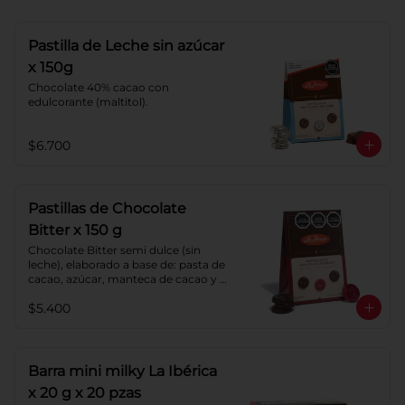
Pastilla de Leche sin azúcar
x 150g
Chocolate 40% cacao con 
edulcorante (maltitol).
$6.700
Pastillas de Chocolate
Bitter x 150 g
Chocolate Bitter semi dulce (sin 
leche), elaborado a base de: pasta de 
cacao, azúcar, manteca de cacao y 
lecitina de soya. Porcentaje de 
$5.400
cacao: 52%.
Barra mini milky La Ibérica
x 20 g x 20 pzas