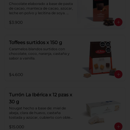
Chocolate elaborado a base de pasta 
de cacao, manteca de cacao, azúcar, 
leche en polvo y lecitina de soya. 
Agregado: almendras. Porcentaje de 
$3.900
cacao: 40%.
Toffees surtidos x 150 g
Caramelos blandos surtidos con 
chocolate, coco, naranja, castaña y 
sabor a vainilla.
$4.600
Turrón La Ibérica x 12 pzas x
30 g
Nougat hecho a base de: miel de 
abeja, clara de huevo, castaña 
tostada y azúcar, cubierto con oblea 
de harina de trigo.
$15.000