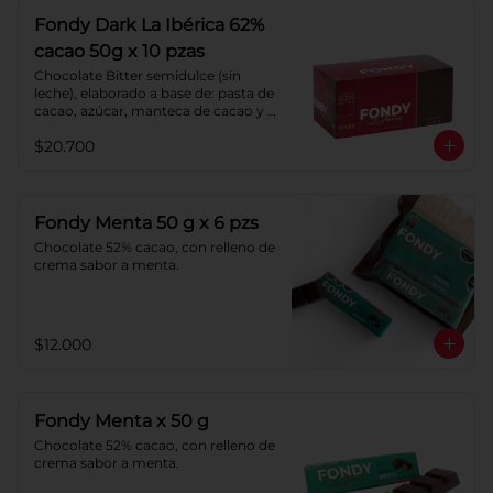
Fondy Dark La Ibérica 62%
cacao 50g x 10 pzas
Chocolate Bitter semidulce (sin 
leche), elaborado a base de: pasta de 
cacao, azúcar, manteca de cacao y 
lecitina de soya. Porcentaje de 
$20.700
Cacao: 62%
Fondy Menta 50 g x 6 pzs
Chocolate 52% cacao, con relleno de 
crema sabor a menta.
$12.000
Fondy Menta x 50 g
Chocolate 52% cacao, con relleno de 
crema sabor a menta.