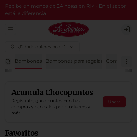
Recibe en menos de 24 horas en RM - En el sabor
está la diferencia
Abrir menu de navegación
Logi
¿Dónde quieres pedir?
olate
Bombones
Bombones para regalar
Confitería
F
Acumula
Chocopuntos
Regístrate, gana puntos con tus
Únete
compras y canjealos por productos y
más
Favoritos