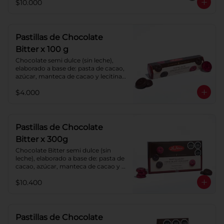
$10.000
Pastillas de Chocolate
Bitter x 100 g
Chocolate semi dulce (sin leche), 
elaborado a base de: pasta de cacao, 
azúcar, manteca de cacao y lecitina 
de soya. Porcentaje de cacao: 52%.
$4.000
Pastillas de Chocolate
Bitter x 300g
Chocolate Bitter semi dulce (sin 
leche), elaborado a base de: pasta de 
cacao, azúcar, manteca de cacao y 
lecitina de soya. Porcentaje de 
$10.400
cacao: 52%.
Pastillas de Chocolate