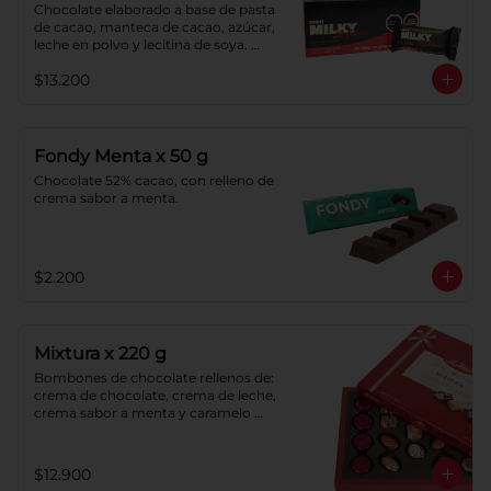
Chocolate elaborado a base de pasta 
de cacao, manteca de cacao, azúcar, 
leche en polvo y lecitina de soya. 
Porcentaje de cacao: 40%.
$13.200
Fondy Menta x 50 g
Chocolate 52% cacao, con relleno de 
crema sabor a menta.
$2.200
Mixtura x 220 g
Bombones de chocolate rellenos de: 
crema de chocolate, crema de leche, 
crema sabor a menta y caramelo 
blando sabor a vainilla. Caramelos 
blandos con: chocolate, coco, 
naranja y sabor a vainilla. Pastillas de 
$12.900
chocolate con leche y pastillas de 