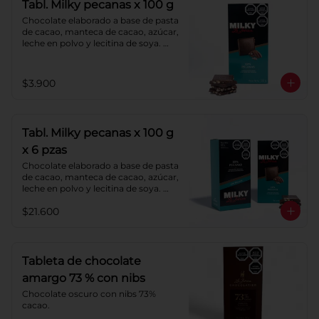
Tabl. Milky pecanas x 100 g
Chocolate elaborado a base de pasta 
de cacao, manteca de cacao, azúcar, 
leche en polvo y lecitina de soya. 
Agregado: pecanas. Porcentaje de 
cacao: 40%.
$3.900
Tabl. Milky pecanas x 100 g
x 6 pzas
Chocolate elaborado a base de pasta 
de cacao, manteca de cacao, azúcar, 
leche en polvo y lecitina de soya. 
Agregado: pecanas. Porcentaje de 
$21.600
cacao: 40%.
Tableta de chocolate
amargo 73 % con nibs
Chocolate oscuro con nibs 73% 
cacao.