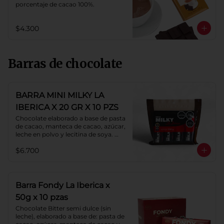
porcentaje de cacao 100%.
$4.300
Barras de chocolate
BARRA MINI MILKY LA
IBERICA X 20 GR X 10 PZS
Chocolate elaborado a base de pasta 
de cacao, manteca de cacao, azúcar, 
leche en polvo y lecitina de soya. 
Porcentaje de cacao: 40%.
$6.700
Barra Fondy La Iberica x
50g x 10 pzas
Chocolate Bitter semi dulce (sin 
leche), elaborado a base de: pasta de 