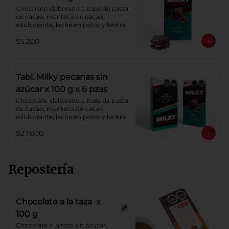
Chocolate elaborado a base de pasta 
de cacao, manteca de cacao, 
edulcorante, leche en polvo y lecitina 
de soya. Agregado: pecanas. 
$5.200
Porcentaje de cacao: 40%.
Tabl. Milky pecanas sin
azúcar x 100 g x 6 pzas
Chocolate elaborado a base de pasta 
de cacao, manteca de cacao, 
edulcorante, leche en polvo y lecitina 
de soya. Agregado: pecanas. 
$27.000
Porcentaje de cacao: 40%.
Repostería
Chocolate a la taza x
100 g
Chocolate a la taza sin azúcar, 