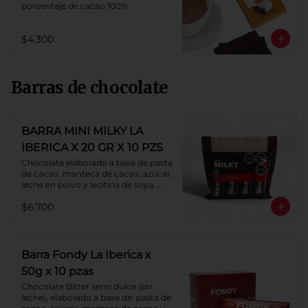
porcentaje de cacao 100%.
$4.300
Barras de chocolate
BARRA MINI MILKY LA
IBERICA X 20 GR X 10 PZS
Chocolate elaborado a base de pasta 
de cacao, manteca de cacao, azúcar, 
leche en polvo y lecitina de soya. 
Porcentaje de cacao: 40%.
$6.700
Barra Fondy La Iberica x
50g x 10 pzas
Chocolate Bitter semi dulce (sin 
leche), elaborado a base de: pasta de 