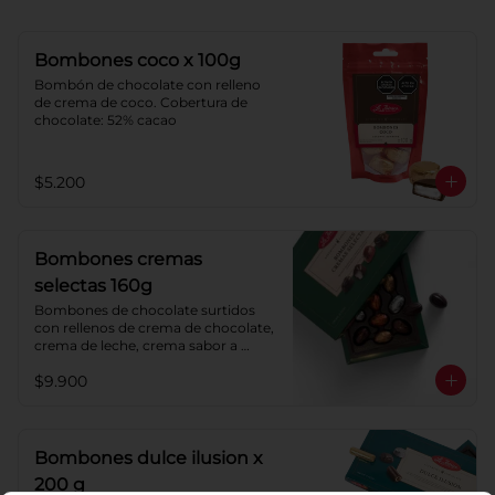
Bombones coco x 100g
Bombón de chocolate con relleno 
de crema de coco. Cobertura de 
chocolate: 52% cacao
$5.200
Bombones cremas
selectas 160g
Bombones de chocolate surtidos 
con rellenos de crema de chocolate, 
crema de leche, crema sabor a 
menta y crema de café. Cobertura 
$9.900
de chocolate: 52% cacao.
Bombones dulce ilusion x
200 g