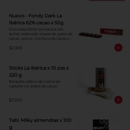
chocolate.
Nuevo - Fondy Dark La
Ibérica 62% cacao x 50g
Chocolate Bitter semidulce (sin 
leche), elaborado a base de: pasta de 
cacao, azúcar, manteca de cacao y 
lecitina de soya. Porcentaje de 
$2.300
Cacao: 62%
Sticks La Ibérica x 10 pzs x
220 g
Barquillo relleno de crema de 
castaña con pasta de cacao.
$7.200
Tabl. Milky almendras x 100
g