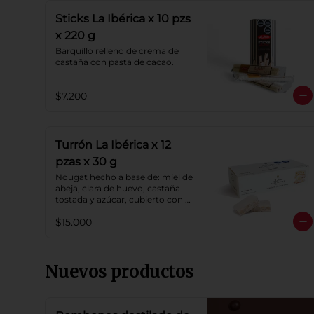
Sticks La Ibérica x 10 pzs
x 220 g
Barquillo relleno de crema de 
castaña con pasta de cacao.
$7.200
Turrón La Ibérica x 12
pzas x 30 g
Nougat hecho a base de: miel de 
abeja, clara de huevo, castaña 
tostada y azúcar, cubierto con 
oblea de harina de trigo.
$15.000
Nuevos productos