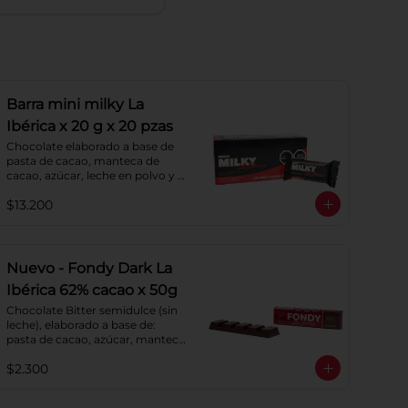
Barra mini milky La
Ibérica x 20 g x 20 pzas
Chocolate elaborado a base de 
pasta de cacao, manteca de 
cacao, azúcar, leche en polvo y 
lecitina de soya. Porcentaje de 
$13.200
cacao: 40%.
Nuevo - Fondy Dark La
Ibérica 62% cacao x 50g
Chocolate Bitter semidulce (sin 
leche), elaborado a base de: 
pasta de cacao, azúcar, manteca 
de cacao y lecitina de soya. 
$2.300
Porcentaje de Cacao: 62%