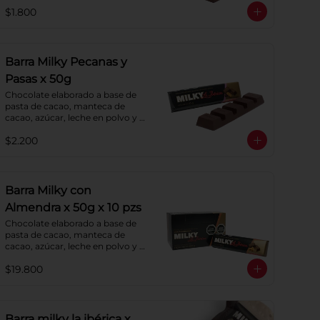
de cacao y lecitina de soya. 
$1.800
Porcentaje de cacao: 52%.
Barra Milky Pecanas y
Pasas x 50g
Chocolate elaborado a base de 
pasta de cacao, manteca de 
cacao, azúcar, leche en polvo y 
lecitina de soya. Agregado: 
$2.200
Pecanas y Pasas. Porcentaje de 
Cacao: 40%
Barra Milky con
Almendra x 50g x 10 pzs
Chocolate elaborado a base de 
pasta de cacao, manteca de 
cacao, azúcar, leche en polvo y 
lecitina de soya. Agregado: 
$19.800
almendras. Porcentaje de cacao: 
40%.
Barra milky la ibérica x