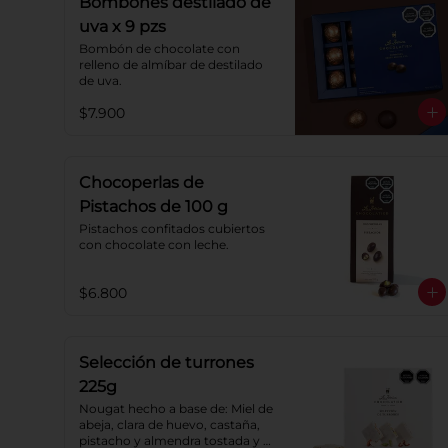
Bombones destilado de
uva x 9 pzs
Bombón de chocolate con 
relleno de almíbar de destilado 
de uva.
$7.900
Chocoperlas de
Pistachos de 100 g
Pistachos confitados cubiertos 
con chocolate con leche.
$6.800
Selección de turrones
225g
Nougat hecho a base de: Miel de 
abeja, clara de huevo, castaña, 
pistacho y almendra tostada y 