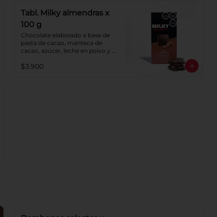
Tabl. Milky almendras x
100 g
Chocolate elaborado a base de 
pasta de cacao, manteca de 
cacao, azúcar, leche en polvo y 
lecitina de soya. Agregado: 
$3.900
almendras. Porcentaje de cacao: 
40%.