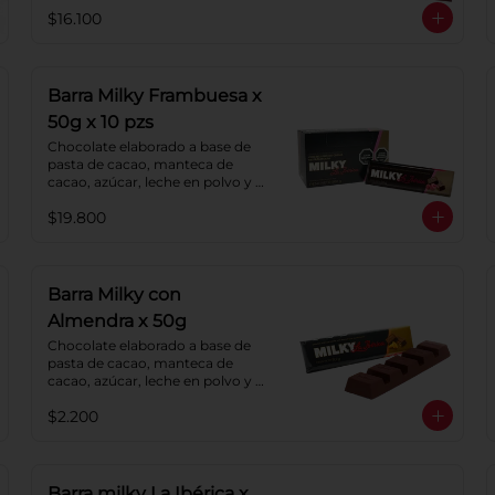
de cacao y lecitina de soya. 
$16.100
Porcentaje de cacao: 52%.
Barra Milky Frambuesa x
50g x 10 pzs
Chocolate elaborado a base de 
pasta de cacao, manteca de 
cacao, azúcar, leche en polvo y 
lecitina de soya. Con relleno de 
$19.800
crema de Frambuesa.
Barra Milky con
Almendra x 50g
Chocolate elaborado a base de 
pasta de cacao, manteca de 
cacao, azúcar, leche en polvo y 
lecitina de soya. Agregado: 
$2.200
almendras. Porcentaje de cacao: 
40%.
Barra milky La Ibérica x