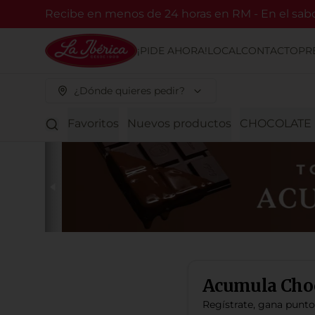
Recibe en menos de 24 horas en RM - En el sabor
¡PIDE AHORA!
LOCAL
CONTACTO
PR
¿Dónde quieres pedir?
Favoritos
Nuevos productos
CHOCOLATE B
Acumula
Cho
Regístrate, gana punt