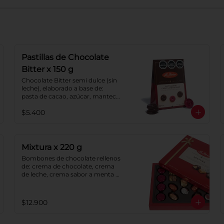
Pastillas de Chocolate
Bitter x 150 g
Chocolate Bitter semi dulce (sin 
leche), elaborado a base de: 
pasta de cacao, azúcar, manteca 
de cacao y lecitina de soya. 
$5.400
Porcentaje de cacao: 52%.
Mixtura x 220 g
Bombones de chocolate rellenos 
de: crema de chocolate, crema 
de leche, crema sabor a menta y 
caramelo blando sabor a vainilla. 
Caramelos blandos con: 
chocolate, coco, naranja y sabor 
$12.900
a vainilla. Pastillas de chocolate 
con leche y pastillas de 
chocolate.