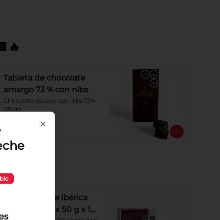
🔥
Tableta de chocolate
amargo 73 % con nibs
Chocolate oscuro con nibs 73% 
cacao.
e
$5.500
Close
eche
ble
Barra fondy La Ibérica
sin azúcar sp x 50 g x 10
es