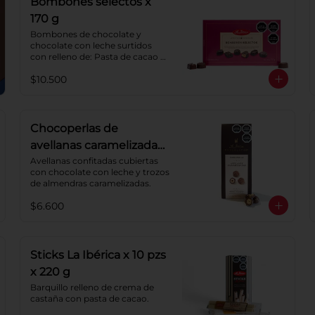
Bombones selectos x
170 g
Bombones de chocolate y 
chocolate con leche surtidos 
con relleno de: Pasta de cacao 
con crema de castaña, pasta de 
$10.500
cacao con crema de castaña 
sabor a naranja, pasta de 
chocolate blanco sabor a 
frambuesa, pasta de cacao con 
licor sabor a naranja, pasta de 
Chocoperlas de
cacao con licor sabor a cereza, 
avellanas caramelizadas
crema de caramelo blando con 
sabor a vainilla. Coberturas: 
100 g
Avellanas confitadas cubiertas 
chocolate 52% de cacao y 
con chocolate con leche y trozos 
chocolate con leche 40% cacao.
de almendras caramelizadas.
$6.600
Sticks La Ibérica x 10 pzs
x 220 g
Barquillo relleno de crema de 
castaña con pasta de cacao.