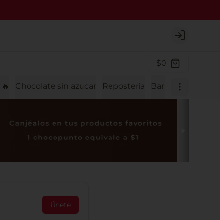
Login
$0
🔥
Chocolate sin azúcar
Repostería
Barras de chocola
Únete