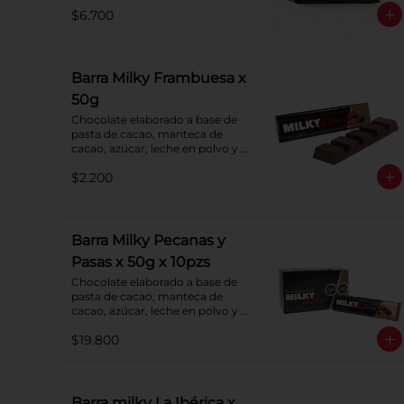
lecitina de soya. Porcentaje de 
$6.700
cacao: 40%.
Barra Milky Frambuesa x
50g
Chocolate elaborado a base de 
pasta de cacao, manteca de 
cacao, azúcar, leche en polvo y 
lecitina de soya. Con relleno de 
$2.200
crema de Frambuesa.
Barra Milky Pecanas y
Pasas x 50g x 10pzs
Chocolate elaborado a base de 
pasta de cacao, manteca de 
cacao, azúcar, leche en polvo y 
lecitina de soya. Agregado: 
$19.800
Pecanas y Pasas. Porcentaje de 
Cacao: 40%
Barra milky La Ibérica x